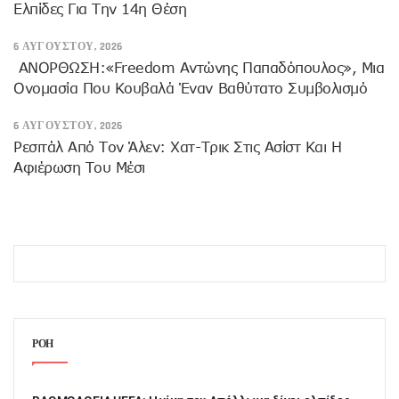
Ελπίδες Για Την 14η Θέση
6 ΑΥΓΟΎΣΤΟΥ, 2026
ANOΡΘΩΣΗ:«Freedom Αντώνης Παπαδόπουλος», Μια
Ονομασία Που Κουβαλά Έναν Βαθύτατο Συμβολισμό
6 ΑΥΓΟΎΣΤΟΥ, 2026
Ρεσιτάλ Από Τον Άλεν: Χατ-Τρικ Στις Ασίστ Και Η
Αφιέρωση Του Μέσι
ΡΟΗ