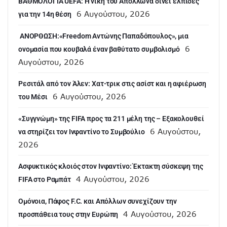
ΒΑΘΜΟΛΟΓΙΑ UEFA: Η νίκη του Απόλλωνα δίνει ελπίδες
6 Αυγούστου, 2026
για την 14η θέση
ANOΡΘΩΣΗ:«Freedom Αντώνης Παπαδόπουλος», μια
6
ονομασία που κουβαλά έναν βαθύτατο συμβολισμό
Αυγούστου, 2026
Ρεσιτάλ από τον Άλεν: Χατ-τρικ στις ασίστ και η αφιέρωση
6 Αυγούστου, 2026
του Μέσι
«Συγγνώμη» της FIFA προς τα 211 μέλη της – Εξακολουθεί
6 Αυγούστου,
να στηρίζει τον Ινφαντίνο το Συμβούλιο
2026
Ασφυκτικός κλοιός στον Ινφαντίνο: Έκτακτη σύσκεψη της
4 Αυγούστου, 2026
FIFA στο Ραμπάτ
Ομόνοια, Πάφος F.C. και Απόλλων συνεχίζουν την
4 Αυγούστου, 2026
προσπάθεια τους στην Ευρώπη