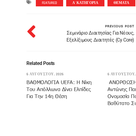
FEATURED
Α' ΚΑΤΗΓΟΡΙΑ
ΘΕΜΑΤΑ
PREVIOUS POST
Σεμινάριο Διαιτησίας Για Νέους,
Εξελίξιμους Διαιτητές (Cy Core)
Related Posts
6 ΑΥΓΟΎΣΤΟΥ, 2026
6 ΑΥΓΟΎΣΤΟΥ, 
ΒΑΘΜΟΛΟΓΙΑ UEFA: Η Νίκη
ANOΡΘΩΣΗ
Του Απόλλωνα Δίνει Ελπίδες
Αντώνης Πα
Για Την 14η Θέση
Ονομασία Π
Βαθύτατο Σ