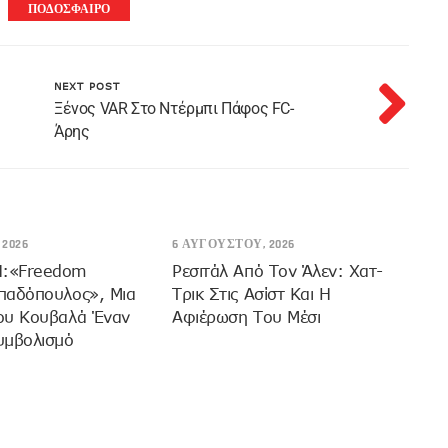
ΠΟΔΟΣΦΑΙΡΟ
NEXT POST
Ξένος VAR Στο Ντέρμπι Πάφος FC-
Άρης
2026
6 ΑΥΓΟΎΣΤΟΥ, 2026
:«Freedom
Ρεσιτάλ Από Τον Άλεν: Χατ-
παδόπουλος», Μια
Τρικ Στις Ασίστ Και Η
ου Κουβαλά Έναν
Αφιέρωση Του Μέσι
υμβολισμό