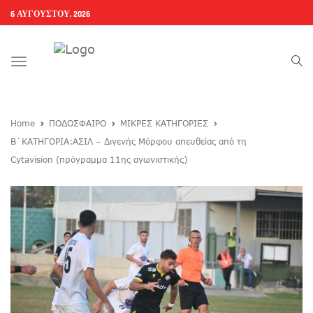
6 ΑΥΓΟΎΣΤΟΥ, 2026
Toggle
navigation
Home
ΠΟΔΟΣΦΑΙΡΟ
ΜΙΚΡΕΣ ΚΑΤΗΓΟΡΙΕΣ
B΄ΚΑΤΗΓΟΡΙΑ:ΑΣΙΛ – Διγενής Μόρφου απευθείας από τη
Cytavision (πρόγραμμα 11ης αγωνιστικής)