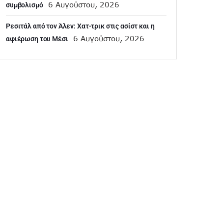
6 Αυγούστου, 2026
συμβολισμό
Ρεσιτάλ από τον Άλεν: Χατ-τρικ στις ασίστ και η
6 Αυγούστου, 2026
αφιέρωση του Μέσι