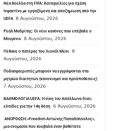
Νέα θύελλα στη FIFA: Καταγγελίες για σχέση
Ινφαντίνο με εργαζόμενη και αποζημίωση από την
8 Αυγούστου, 2026
UEFA
Ρεάλ Μαδρίτης: Οι νέοι κανόνες που επέβαλε ο
8 Αυγούστου, 2026
Μουρίνιο
8
Πέθανε ο πατέρας του Λιονέλ Μέσι
Αυγούστου, 2026
Ποδοσφαιριστές μπορούν να εγγράφονται στα
μητρώα διαιτητών (κανονισμοί και προϋποθέσεις)
7 Αυγούστου, 2026
ΒΑΘΜΟΛΟΓΙΑ UEFA: Η νίκη του Απόλλωνα δίνει
6 Αυγούστου, 2026
ελπίδες για την 14η θέση
ANOΡΘΩΣΗ:«Freedom Αντώνης Παπαδόπουλος»,
μια ονομασία που κουβαλά έναν βαθύτατο