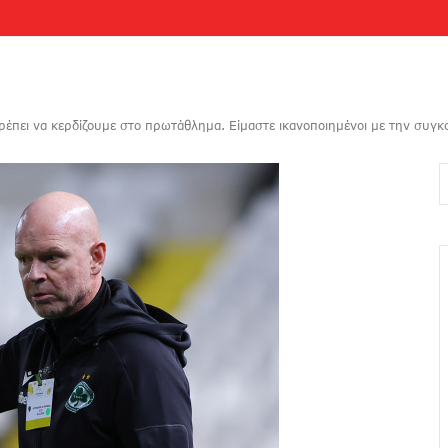
πει να κερδίζουμε στο πρωτάθλημα. Είμαστε ικανοποιημένοι με την συγκ