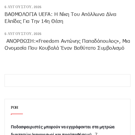
6 ΑΥΓΟΎΣΤΟΥ, 2026
ΒΑΘΜΟΛΟΓΙΑ UEFA: Η Νίκη Του Απόλλωνα Δίνει
Ελπίδες Για Την 14η Θέση
6 ΑΥΓΟΎΣΤΟΥ, 2026
ANOΡΘΩΣΗ:«Freedom Αντώνης Παπαδόπουλος», Μια
Ονομασία Που Κουβαλά Έναν Βαθύτατο Συμβολισμό
ΡΟΗ
Ποδοσφαιριστές μπορούν να εγγράφονται στα μητρώα
7
διαιτητών (κανονισμοί και προϋποθέσεις)