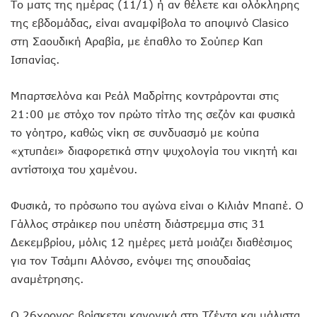
Το ματς της ημέρας (11/1) ή αν θέλετε και ολόκληρης
της εβδομάδας, είναι αναμφίβολα το αποψινό Clasico
στη Σαουδική Αραβία, με έπαθλο το Σούπερ Καπ
Ισπανίας.
Μπαρτσελόνα και Ρεάλ Μαδρίτης κοντράρονται στις
21:00 με στόχο τον πρώτο τίτλο της σεζόν και φυσικά
το γόητρο, καθώς νίκη σε συνδυασμό με κούπα
«χτυπάει» διαφορετικά στην ψυχολογία του νικητή και
αντίστοιχα του χαμένου.
Φυσικά, το πρόσωπο του αγώνα είναι ο Κιλιάν Μπαπέ. Ο
Γάλλος στράικερ που υπέστη διάστρεμμα στις 31
Δεκεμβρίου, μόλις 12 ημέρες μετά μοιάζει διαθέσιμος
για τον Τσάμπι Αλόνσο, ενόψει της σπουδαίας
αναμέτρησης.
Ο 26χρονος βρίσκεται κανονικά στη Τζέντα και μάλιστα