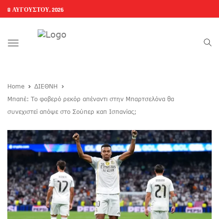
8 ΑΥΓΟΎΣΤΟΥ, 2026
Toggle
navigation
Home
ΔΙΕΘΝΗ
Μπαπέ: Το φοβερό ρεκόρ απέναντι στην Μπαρτσελόνα θα
συνεχιστεί απόψε στο Σούπερ καπ Ισπανίας;