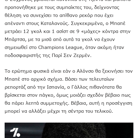
προπονήθηκε με τους συμπαίκτες του, δείχνοντας
θέληση να συνεχίσει το απίθανο ρεκόρ που έχει
απέναντι στους Καταλανούς. Συγκεκριμένα, ο Μπαπέ
μετράει 12 γκολ και 1 ασίστ σε 9 «μάχες» κόντρα στην
Μπάρτσα, με τα μισά από αυτά τα γκολ να έχουν
σημειωθεί στο Champions League, όταν ακόμη ήταν
ποδοσφαιριστής της Παρί Σεν Ζερμέν.
Το ερώτημα φυσικά είναι εάν ο Αλόνσο θα ξεκινήσει τον
Μπαπέ στο αρχικό σχήμα. Βάσει των τελευταίων
ρεπορτάζ από την Ισπανία, ο Γάλλος πιθανότατα θα
βρίσκεται στον πάγκο, όμως μοιάζει σχεδόν βέβαιο πως
θα πάρει λεπτά συμμετοχής. Βέβαια, αυτή η προσέγγιση
μπορεί να αλλάξει μέχρι τη σέντρα του τελικού.