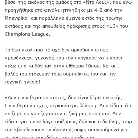
βάσει της εικόνας της ομάδας στο «Ντα Λουζ», που ενώ
προηγήθηκε στο φινάλε ηττληθηκς με 4-2 από την
Μπενφίκα και παράλληλα έμεινε εκτός της πρώτης
οκτάδας και της απευθείας πρόκρισης στους «16» του
Champions League.
Τα δύο γκολ που πέτυχε δεν αρκούσαν στους
«μερένχες», γεγονός που τον ανάγκασε να μιλήσει
«έξω από τα δόντια» στην αίθουσα Τύπου. Και οι…
βολές του στόχευαν τους συμπαίκτες του και την
τεχνική ηγεσία!
«Δεν είναι θέμα ποιότητας, δεν είναι θέμα τακτικής.
Είναι θέμα να έχεις περισσότερη θέληση. Δεν είδατε ότι
παίζαμε σα να εξαρτιόταν η ζωή μας από αυτό. Δεν
είδατε για ποιον λόγο παίζαμε», δήλωσε ο διεθνής σταρ
της «βασίλισσας», αφήνοντας σαφή υπονοούμενα για
τη νοοτροπία που διέπει την ομάδα του.