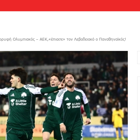
κορυφή Ολυμπιακός – ΑΕΚ,«έπιασε» τον Λεβαδειακό ο Παναθηναϊκός!