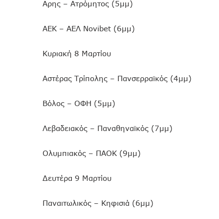
Αρης – Ατρόμητος (5μμ)
ΑΕΚ – ΑΕΛ Novibet (6μμ)
Κυριακή 8 Μαρτίου
Αστέρας Τρίπολης – Πανσερραϊκός (4μμ)
Βόλος – ΟΦΗ (5μμ)
Λεβαδειακός – Παναθηναϊκός (7μμ)
Ολυμπιακός – ΠΑΟΚ (9μμ)
Δευτέρα 9 Μαρτίου
Παναιτωλικός – Κηφισιά (6μμ)