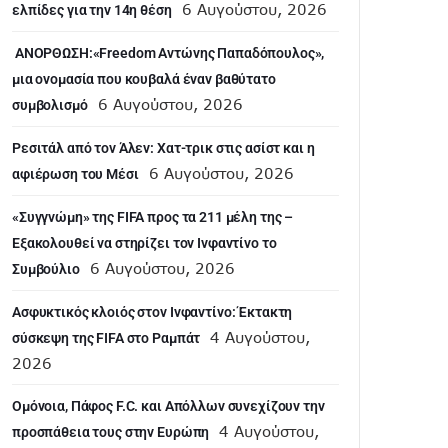
6 Αυγούστου, 2026
ελπίδες για την 14η θέση
ANOΡΘΩΣΗ:«Freedom Αντώνης Παπαδόπουλος»,
μια ονομασία που κουβαλά έναν βαθύτατο
6 Αυγούστου, 2026
συμβολισμό
Ρεσιτάλ από τον Άλεν: Χατ-τρικ στις ασίστ και η
6 Αυγούστου, 2026
αφιέρωση του Μέσι
«Συγγνώμη» της FIFA προς τα 211 μέλη της –
Εξακολουθεί να στηρίζει τον Ινφαντίνο το
6 Αυγούστου, 2026
Συμβούλιο
Ασφυκτικός κλοιός στον Ινφαντίνο: Έκτακτη
4 Αυγούστου,
σύσκεψη της FIFA στο Ραμπάτ
2026
Ομόνοια, Πάφος F.C. και Απόλλων συνεχίζουν την
4 Αυγούστου,
προσπάθεια τους στην Ευρώπη