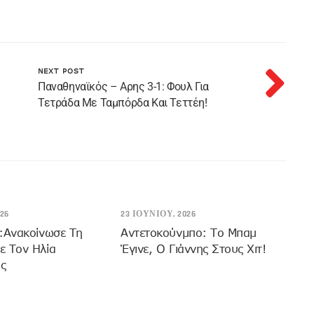
NEXT POST
Παναθηναϊκός – Αρης 3-1: Φουλ Για
Τετράδα Με Ταμπόρδα Και Τεττέη!
26
23 ΙΟΥΝΊΟΥ, 2026
:Ανακοίνωσε Τη
Αντετοκούνμπο: Το Μπαμ
ε Τον Ηλία
Έγινε, Ο Γιάννης Στους Χιτ!
ς