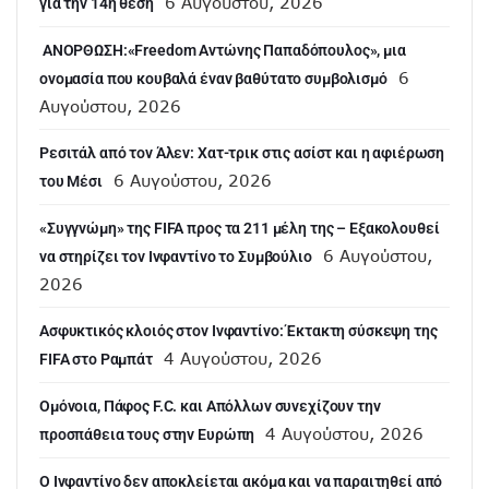
6 Αυγούστου, 2026
για την 14η θέση
ANOΡΘΩΣΗ:«Freedom Αντώνης Παπαδόπουλος», μια
6
ονομασία που κουβαλά έναν βαθύτατο συμβολισμό
Αυγούστου, 2026
Ρεσιτάλ από τον Άλεν: Χατ-τρικ στις ασίστ και η αφιέρωση
6 Αυγούστου, 2026
του Μέσι
«Συγγνώμη» της FIFA προς τα 211 μέλη της – Εξακολουθεί
6 Αυγούστου,
να στηρίζει τον Ινφαντίνο το Συμβούλιο
2026
Ασφυκτικός κλοιός στον Ινφαντίνο: Έκτακτη σύσκεψη της
4 Αυγούστου, 2026
FIFA στο Ραμπάτ
Ομόνοια, Πάφος F.C. και Απόλλων συνεχίζουν την
4 Αυγούστου, 2026
προσπάθεια τους στην Ευρώπη
Ο Ινφαντίνο δεν αποκλείεται ακόμα και να παραιτηθεί από