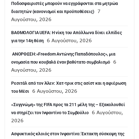
Ποδοσφαιριστές μπορούν να εγγράφονται στα μητρώα
7
διαιτητών (κανονισμοί και προϋποθέσεις)
Αυγούστου, 2026
ΒΑΘΜΟΛΟΓΙΑ UEFA: Η νίκη του Απόλλωνα δίνει ελπίδες
6 Αυγούστου, 2026
για την 14η θέση
ANOΡΘΩΣΗ:«Freedom Αντώνης Παπαδόπουλος», μια
6
ονομασία που κουβαλά έναν βαθύτατο συμβολισμό
Αυγούστου, 2026
Ρεσιτάλ από τον Άλεν: Χατ-τρικ στις ασίστ και η αφιέρωση
6 Αυγούστου, 2026
του Μέσι
«Συγγνώμη» της FIFA προς τα 211 μέλη της – Εξακολουθεί
6 Αυγούστου,
να στηρίζει τον Ινφαντίνο το Συμβούλιο
2026
Ασφυκτικός κλοιός στον Ινφαντίνο: Έκτακτη σύσκεψη της