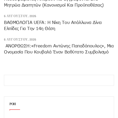
Μητρώα Διαιτητών (κανονισμοί Και Προϋποθέσεις)
6 ΑΥΓΟΎΣΤΟΥ, 2026
ΒΑΘΜΟΛΟΓΙΑ UEFA: Η Νίκη Του Απόλλωνα Δίνει
Ελπίδες Για Την 14η Θέση
6 ΑΥΓΟΎΣΤΟΥ, 2026
ANOΡΘΩΣΗ:«Freedom Αντώνης Παπαδόπουλος», Μια
Ονομασία Που Κουβαλά Έναν Βαθύτατο Συμβολισμό
ΡΟΗ