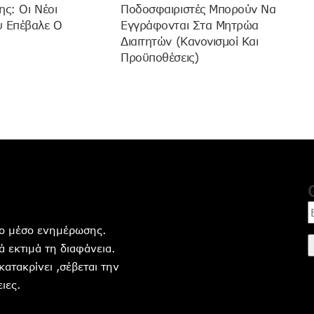
ης: Οι Νέοι
Ποδοσφαιριστές Μπορούν Να
υ Επέβαλε Ο
Εγγράφονται Στα Μητρώα
Διαιτητών (κανονισμοί Και
Προϋποθέσεις)
ητο μέσο ενημέρωσης.
 εκτιμά τη διαφάνεια.
 κατακρίνει ,σέβεται την
ιες.