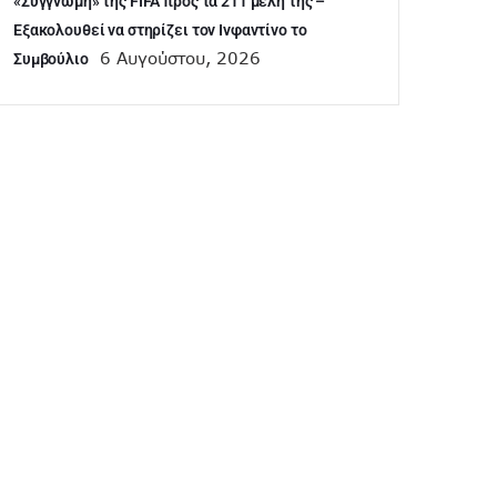
«Συγγνώμη» της FIFA προς τα 211 μέλη της –
Εξακολουθεί να στηρίζει τον Ινφαντίνο το
6 Αυγούστου, 2026
Συμβούλιο