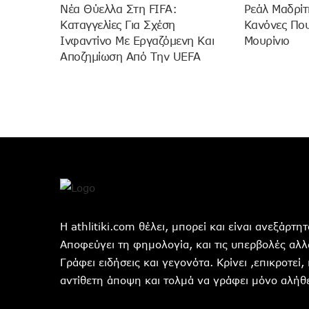
Νέα Θύελλα Στη FIFA:
Ρεάλ Μαδρίτ
Καταγγελίες Για Σχέση
Κανόνες Πο
Ινφαντίνο Με Εργαζόμενη Και
Μουρίνιο
Αποζημίωση Από Την UEFA
Η athlitiki.com θέλει, μπορεί και είναι ανεξάρτ
Αποφεύγει τη φημολογία, και τις υπερβολές αλλά
Γράφει ειδήσεις και γεγονότα. Κρίνει ,επικροτεί,
αντίθετη άποψη και τολμά να γράφει μόνο αλήθε