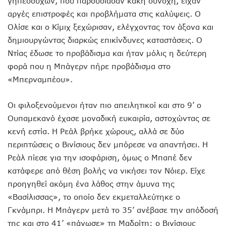
γηπεδούχων, που παρουσίασαν κακή συνοχή, είχαν
αργές επιστροφές και προβλήματα στις καλύψεις. Ο
Ολίσε και ο Κίμιχ ξεχώρισαν, ελέγχοντας τον άξονα και
δημιουργώντας διαρκώς επικίνδυνες καταστάσεις. Ο
Ντίας έδωσε το προβάδισμα και ήταν μόλις η δεύτερη
φορά που η Μπάγερν πήρε προβάδισμα στο
«Μπερναμπέου».
Οι φιλοξενούμενοι ήταν πιο απειλητικοί και στο 9’ ο
Ουπαμεκανό έχασε μοναδική ευκαιρία, αστοχώντας σε
κενή εστία. Η Ρεάλ βρήκε χώρους, αλλά σε δύο
περιπτώσεις ο Βινίσιους δεν μπόρεσε να απαντήσει. Η
Ρεάλ πίεσε για την ισοφάριση, όμως ο Μπαπέ δεν
κατάφερε από θέση βολής να νικήσει τον Νόιερ. Είχε
προηγηθεί ακόμη ένα λάθος στην άμυνα της
«Βασίλισσας», το οποίο δεν εκμεταλλεύτηκε ο
Γκνάμπρι. Η Μπάγερν μετά το 35’ ανέβασε την απόδοσή
της και στο 41’ «πάγωσε» τη Μαδρίτη: ο Βινίσιους