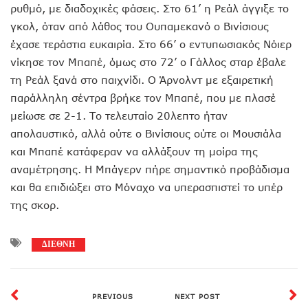
ρυθμό, με διαδοχικές φάσεις. Στο 61’ η Ρεάλ άγγιξε το
γκολ, όταν από λάθος του Ουπαμεκανό ο Βινίσιους
έχασε τεράστια ευκαιρία. Στο 66’ ο εντυπωσιακός Νόιερ
νίκησε τον Μπαπέ, όμως στο 72’ ο Γάλλος σταρ έβαλε
τη Ρεάλ ξανά στο παιχνίδι. Ο Άρνολντ με εξαιρετική
παράλληλη σέντρα βρήκε τον Μπαπέ, που με πλασέ
μείωσε σε 2-1. Το τελευταίο 20λεπτο ήταν
απολαυστικό, αλλά ούτε ο Βινίσιους ούτε οι Μουσιάλα
και Μπαπέ κατάφεραν να αλλάξουν τη μοίρα της
αναμέτρησης. Η Μπάγερν πήρε σημαντικό προβάδισμα
και θα επιδιώξει στο Μόναχο να υπερασπιστεί το υπέρ
της σκορ.
ΔΙΕΘΝΗ
PREVIOUS
NEXT POST