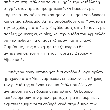
απέναντι στη Ρεάλ από το 2001 ήρθε την κατάλληλη
στιγμή, στον πρώτο προημιτελικό. Οι Βαυαροί, με
κορυφαίο τον Νόιερ, επικράτησαν 2-1 της «Βασίλισσας»
και σε μία εβδομάδα θα την υποδεχθούν στο Μόναχο με
την ψυχολογία στα ύψη. Μεγάλο ματς στην Ισπανία, με
πολλές χαμένες ευκαιρίες, και την ομάδα του Αρμπελόα
να «πληρώνει» τα σημαντικά αμυντικά της κενά.
Θυμίζουμε, πως ο νικητής του ζευγαριού θα
αντιμετωπίσει τον νικητή του Παρί Σεν Ζερμέν –
Λίβερπουλ.
Η Μπάγερν πραγματοποίησε ένα σχεδόν άψογο πρώτο
ημίχρονο στο «Μπερναμπέου», επιβάλλοντας πλήρως
τον ρυθμό της απέναντι σε μια Ρεάλ που έδειχνε
ανήμπορη να αντιδράσει ανασταλτικά. Οι Βαυαροί
κυκλοφόρησαν την μπάλα με ταχύτητα και ακρίβεια,
εκμεταλλευόμενοι τα σοβαρά κενά στην άμυνα των