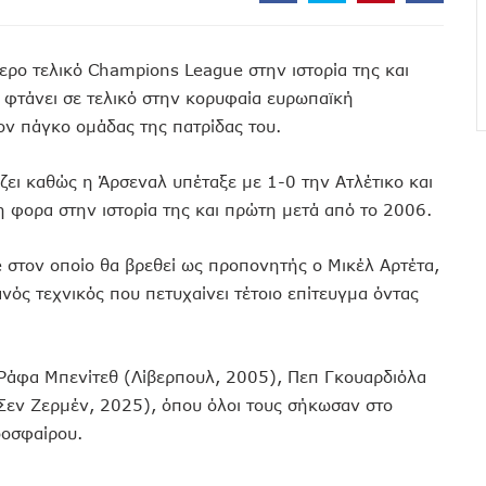
ρο τελικό Champions League στην ιστορία της και
 φτάνει σε τελικό στην κορυφαία ευρωπαϊκή
ον πάγκο ομάδας της πατρίδας του.
ζει καθώς η Άρσεναλ υπέταξε με 1-0 την Ατλέτικο και
 φορα στην ιστορία της και πρώτη μετά από το 2006.
 στον οποίο θα βρεθεί ως προπονητής ο Μικέλ Αρτέτα,
ανός τεχνικός που πετυχαίνει τέτοιο επίτευγμα όντας
 Ράφα Μπενίτεθ (Λίβερπουλ, 2005), Πεπ Γκουαρδιόλα
ί Σεν Ζερμέν, 2025), όπου όλοι τους σήκωσαν στο
δοσφαίρου.