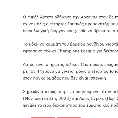
O Μικέλ Αρτέτα οδήγησε την Άρσεναλ στον δεύτε
έγινε μόλις ο τέταρτος Ισπανός προπονητής που
διασυλλογική διοργάνωση χωρίς να βρίσκεται στ
Το κόκκινο κομμάτι του βορείου Λονδίνου γιορτά
έφτασε σε τελικό Champions League για δεύτερη
Αυτός είναι ο πρώτος τελικός Champions League
με τον 44χρονο να γίνεται μόλις ο τέταρτος Ισπ
στον πάγκο ομάδας που δεν είναι ισπανική.
Σημειώνεται πως οι τρεις προηγούμενοι ήταν οι
(Μάντσεστερ Σίτι, 2023) και Λουίς Ενρίκε (Παρ
φινάλε το ιερό δισκοπότηρο του ευρωπαϊκού πο