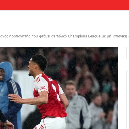
πανός προπονητής που φτάνει σε τελικό Champions League με μή ισπανική