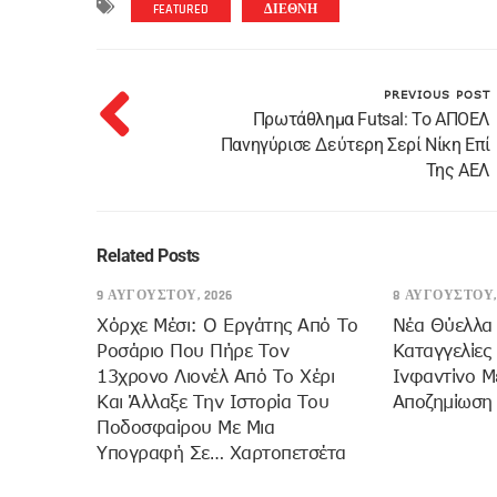
FEATURED
ΔΙΕΘΝΗ
PREVIOUS POST
Πρωτάθλημα Futsal: To ΑΠΟΕΛ
Πανηγύρισε Δεύτερη Σερί Νίκη Επί
Της ΑΕΛ
Related Posts
9 ΑΥΓΟΎΣΤΟΥ, 2026
8 ΑΥΓΟΎΣΤΟΥ,
Χόρχε Μέσι: Ο Εργάτης Από Το
Νέα Θύελλα 
Ροσάριο Που Πήρε Τον
Καταγγελίες
13χρονο Λιονέλ Από Το Χέρι
Ινφαντίνο Μ
Και Άλλαξε Την Ιστορία Του
Αποζημίωση
Ποδοσφαίρου Με Μια
Υπογραφή Σε… Χαρτοπετσέτα