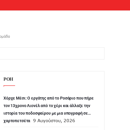
 ομάδα
ΡΟΗ
Χόρχε Μέσι: Ο εργάτης από το Ροσάριο που πήρε
τον 13χρονο Λιονέλ από το χέρι και άλλαξε την
ιστορία του ποδοσφαίρου με μια υπογραφή σε…
9 Αυγούστου, 2026
χαρτοπετσέτα