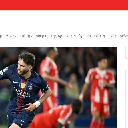
μιτελικών μετά την πρόκριση της Άρσεναλ.Μπάγερν-Παρί στη μεγάλη ρεβά