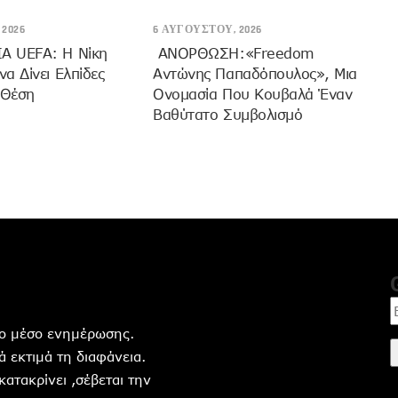
2026
6 ΑΥΓΟΎΣΤΟΥ, 2026
 UEFA: Η Νίκη
ANOΡΘΩΣΗ:«Freedom
α Δίνει Ελπίδες
Αντώνης Παπαδόπουλος», Μια
 Θέση
Ονομασία Που Κουβαλά Έναν
Βαθύτατο Συμβολισμό
ητο μέσο ενημέρωσης.
 εκτιμά τη διαφάνεια.
 κατακρίνει ,σέβεται την