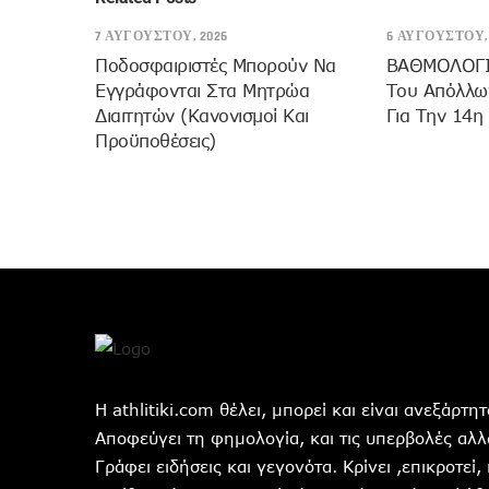
7 ΑΥΓΟΎΣΤΟΥ, 2026
6 ΑΥΓΟΎΣΤΟΥ, 
Ποδοσφαιριστές Μπορούν Να
ΒΑΘΜΟΛΟΓΙΑ
Εγγράφονται Στα Μητρώα
Του Απόλλων
Διαιτητών (κανονισμοί Και
Για Την 14η
Προϋποθέσεις)
Η athlitiki.com θέλει, μπορεί και είναι ανεξάρτ
Αποφεύγει τη φημολογία, και τις υπερβολές αλλά
Γράφει ειδήσεις και γεγονότα. Κρίνει ,επικροτεί,