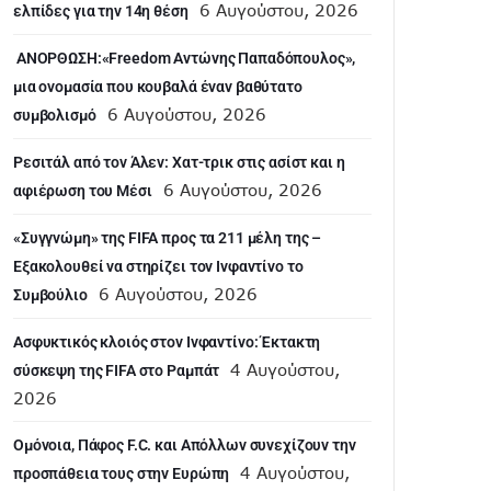
6 Αυγούστου, 2026
ελπίδες για την 14η θέση
ANOΡΘΩΣΗ:«Freedom Αντώνης Παπαδόπουλος»,
μια ονομασία που κουβαλά έναν βαθύτατο
6 Αυγούστου, 2026
συμβολισμό
Ρεσιτάλ από τον Άλεν: Χατ-τρικ στις ασίστ και η
6 Αυγούστου, 2026
αφιέρωση του Μέσι
«Συγγνώμη» της FIFA προς τα 211 μέλη της –
Εξακολουθεί να στηρίζει τον Ινφαντίνο το
6 Αυγούστου, 2026
Συμβούλιο
Ασφυκτικός κλοιός στον Ινφαντίνο: Έκτακτη
4 Αυγούστου,
σύσκεψη της FIFA στο Ραμπάτ
2026
Ομόνοια, Πάφος F.C. και Απόλλων συνεχίζουν την
4 Αυγούστου,
προσπάθεια τους στην Ευρώπη