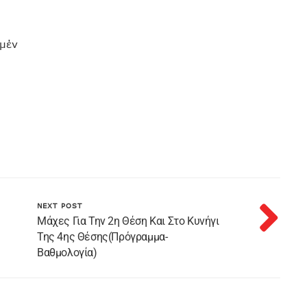
ρμέν
NEXT POST
Mάχες Για Την 2η Θέση Και Στο Κυνήγι
Της 4ης Θέσης(πρόγραμμα-
Βαθμολογία)