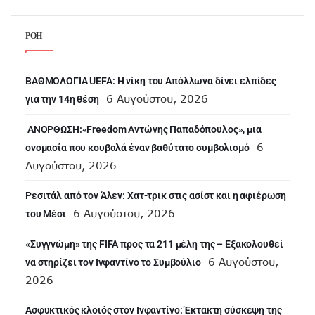
ΡΟΗ
ΒΑΘΜΟΛΟΓΙΑ UEFA: Η νίκη του Απόλλωνα δίνει ελπίδες
6 Αυγούστου, 2026
για την 14η θέση
ANOΡΘΩΣΗ:«Freedom Αντώνης Παπαδόπουλος», μια
6
ονομασία που κουβαλά έναν βαθύτατο συμβολισμό
Αυγούστου, 2026
Ρεσιτάλ από τον Άλεν: Χατ-τρικ στις ασίστ και η αφιέρωση
6 Αυγούστου, 2026
του Μέσι
«Συγγνώμη» της FIFA προς τα 211 μέλη της – Εξακολουθεί
6 Αυγούστου,
να στηρίζει τον Ινφαντίνο το Συμβούλιο
2026
Ασφυκτικός κλοιός στον Ινφαντίνο: Έκτακτη σύσκεψη της