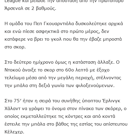
League και μείωσε την απόσταση από την πρωτοπόρο
Άρσεναλ σε 2 βαθμούς.
Η ομάδα του Πεπ Γκουαρντιόλα δυσκολεύτηκε αρχικά
και ενώ πίεσε ασφηκτικά στο πρώτο μέρος, δεν
κατάφερε να βρει το γκολ που θα την έβαζε μπροστά
στο σκορ.
Στο δεύτερο ημίχρονο όμως η κατάσταση άλλαξε. Ο
Ντοκού άνοιξε το σκορ στο 60ο λεπτό με έξοχο
τελείωμα μέσα από την μεγάλη περιοχή, στέλνοντας
την μπάλα στη δεξιά γωνία των φιλοξενούμενων.
Στο 75′ ήταν η σειρά του συνήθης ύποπτου Έρλινγκ
Χάλαντ να γράψει το όνομα στον πίνακα των σκόρερ, ο
οποίος εκμεταλλεύτηκε τις κόντρες και από κοντά
έστειλε την μπάλα στο βάθος της εστίας του απίστευτου
Κέλεχερ.