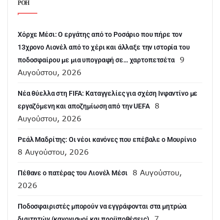
ΡΟΗ
Χόρχε Μέσι: Ο εργάτης από το Ροσάριο που πήρε τον
13χρονο Λιονέλ από το χέρι και άλλαξε την ιστορία του
9
ποδοσφαίρου με μια υπογραφή σε… χαρτοπετσέτα
Αυγούστου, 2026
Νέα θύελλα στη FIFA: Καταγγελίες για σχέση Ινφαντίνο με
8
εργαζόμενη και αποζημίωση από την UEFA
Αυγούστου, 2026
Ρεάλ Μαδρίτης: Οι νέοι κανόνες που επέβαλε ο Μουρίνιο
8 Αυγούστου, 2026
8 Αυγούστου,
Πέθανε ο πατέρας του Λιονέλ Μέσι
2026
Ποδοσφαιριστές μπορούν να εγγράφονται στα μητρώα
7
διαιτητών (κανονισμοί και προϋποθέσεις)