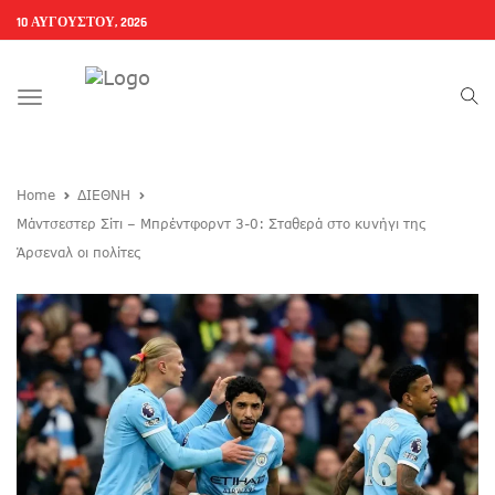
10 ΑΥΓΟΎΣΤΟΥ, 2026
Toggle
navigation
Home
ΔΙΕΘΝΗ
Μάντσεστερ Σίτι – Μπρέντφορντ 3-0: Σταθερά στο κυνήγι της
Άρσεναλ οι πολίτες