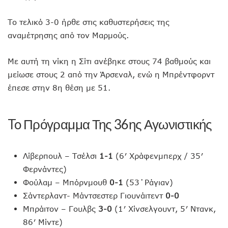
Το τελικό 3-0 ήρθε στις καθυστερήσεις της
αναμέτρησης από τον Μαρμούς.
Με αυτή τη νίκη η Σίτι ανέβηκε στους 74 βαθμούς και
μείωσε στους 2 από την Άρσεναλ, ενώ η Μπρέντφορντ
έπεσε στην 8η θέση με 51.
To Πρόγραμμα Της 36ης Αγωνιστικής
Λίβερπουλ – Τσέλσι
1-1
(6′ Χράφενμπερχ / 35′
Φερνάντες)
Φούλαμ – Μπόρνμουθ
0-1
(53΄Ράγιαν)
Σάντερλαντ- Μάντσεστερ Γιουνάιτεντ
0-0
Μπράιτον – Γουλβς
3-0
(1′ Χίνσελγουντ, 5′ Ντανκ,
86′ Μίντε)