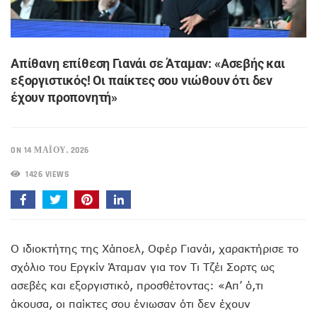
Απίθανη επίθεση Γιανάι σε Άταμαν: «Ασεβής και
εξοργιστικός! Οι παίκτες σου νιώθουν ότι δεν
έχουν προπονητή»
ON 14 ΜΑΪ́ΟΥ, 2026
1426 VIEWS
Ο ιδιοκτήτης της Χάποελ, Οφέρ Γιανάι, χαρακτήρισε το
σχόλιο του Εργκίν Άταμαν για τον Τι Τζέι Σορτς ως
ασεβές και εξοργιστικό, προσθέτοντας: «Απ’ ό,τι
άκουσα, οι παίκτες σου ένιωσαν ότι δεν έχουν