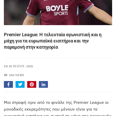
Premier League: Η τελευταία αγωνιστική και η
μάχη για τα ευρωπαϊκά εισιτήρια και την
παραμονή στην κατηγορία
ON 20 ΜΑΪ́ΟΥ, 2026
664 VIEWS
Μια στροφή πριν από το φινάλε της Premier League οι
μοναδικές εκκρεμότητες που μένουν είναι για τα
ευρωπαϊκά εισιτήρια και φυσικά τη μάχη της παραμονής