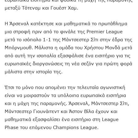
μεταξύ Τότεναμ και Γουέστ Χαμ.
Η Άρσεναλ κατέκτησε και μαθηματικά το πρωτάθλημα
μια στροφή πριν από το φινάλε της Premier League
μετά το ισόπαλο 1-1 της Μάντσεστερ Σίτι στην έδρα της
Μπόρνμουθ. Μάλιστα η ομάδα του Χρήστου Μανδά μετά
από αυτή την ισοπαλία εξασφάλισε ένα εισιτήριο για τις
ευρωπαϊκές διοργανώσεις τη νέα σεζόν για πρώτη φορά
μάλιστα στην ιστορία της.
Έτσι το μόνο που απομένει την τελευταία αγωνιστική
είναι να μοιραστούν τα υπόλοιπα ευρωπαϊκά εισιτήρια
και η μάχη της παραμονής. Άρσεναλ, Μάντσεστερ Σίτι,
Μάντσεστερ Γιουνάιτεντ και Άστον Βίλα έχουν και
μαθηματικά εξασφαλίσει ένα εισιτήριο στη League
Phase του επόμενου Champions League.