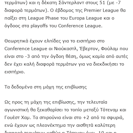
τερμάτων) και η δέκατη Σάντερλαντ στους 51 (με -7
διαφορά τερμάτων). Ο έβδομος της Premier League θα
παίξει στη League Phase του Europa League και ο
όγδοος στα playoffs του Conference League.
Θεωρητικά έχουν ελπίδες για το εισιτήριο στο
Conference League οι Νιούκαστλ, Έβερτον, Φούλαμ που
είναι στο -3 από την όγδοη θέση, όμως καμία από αυτές
δεν έχει καλή διαφορά τερμάτων για να διεκδικήσει το
εισιτήριο.
Τα δεδομένα στη μάχη της επιβίωσης
Ως προς τη μάχη της επιβίωσης, την τελευταία
αγωνιστική θα ξεκαθαρίσει το τοπίο μεταξύ Τότεναμ και
Γουέστ Χαμ. Τα σπιρούνια είναι στο +2 από τα σφυριά,
ενώ έχουν ως πλεονέκτημα την αισθητά καλύτερη
διαφορά τερμάτων καθώς η Τότεναμ έχει -10 και η