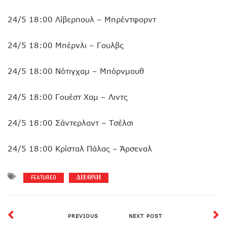
24/5 18:00 Λίβερπουλ – Μπρέντφορντ
24/5 18:00 Μπέρνλι – Γουλβς
24/5 18:00 Νότιγχαμ – Μπόρνμουθ
24/5 18:00 Γουέστ Χαμ – Λιντς
24/5 18:00 Σάντερλαντ – Τσέλσι
24/5 18:00 Κρίσταλ Πάλας – Άρσεναλ
FEATURED
ΔΙΕΘΝΗ
PREVIOUS
NEXT POST