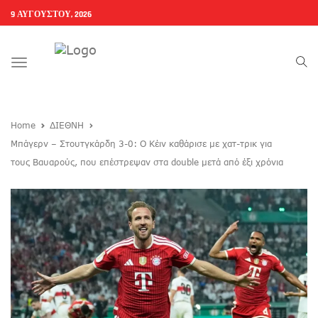
9 ΑΥΓΟΎΣΤΟΥ, 2026
Toggle
navigation
Home
ΔΙΕΘΝΗ
Μπάγερν – Στουτγκάρδη 3-0: Ο Κέιν καθάρισε με χατ-τρικ για
τους Βαυαρούς, που επέστρεψαν στα double μετά από έξι χρόνια