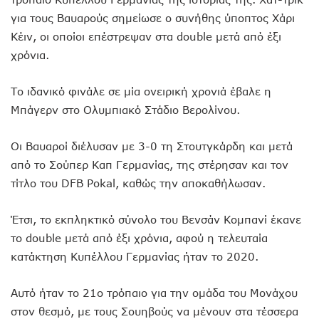
για τους Βαυαρούς σημείωσε ο συνήθης ύποπτος Χάρι
Κέιν, οι οποίοι επέστρεψαν στα double μετά από έξι
χρόνια.
Το ιδανικό φινάλε σε μία ονειρική χρονιά έβαλε η
Μπάγερν στο Ολυμπιακό Στάδιο Βερολίνου.
Οι Βαυαροί διέλυσαν με 3-0 τη Στουτγκάρδη και μετά
από το Σούπερ Καπ Γερμανίας, της στέρησαν και τον
τίτλο του DFB Pokal, καθώς την αποκαθήλωσαν.
Έτσι, το εκπληκτικό σύνολο του Βενσάν Κομπανί έκανε
το double μετά από έξι χρόνια, αφού η τελευταία
κατάκτηση Κυπέλλου Γερμανίας ήταν το 2020.
Αυτό ήταν το 21ο τρόπαιο για την ομάδα του Μονάχου
στον θεσμό, με τους Σουηβούς να μένουν στα τέσσερα