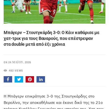
Μπάγερν – Στουτγκάρδη 3-0: Ο Κέιν καθάρισε με
χατ-τρικ για τους Βαυαρούς, που επέστρεψαν
στα double μετά από έξι χρόνια
ON 24 ΜΑΪ́ΟΥ, 2026
482 VIEWS
Η Μπάγερν επικράτησε 3-0 της Στουτγκάρδης στο
Βερολίνο, την αποκαθήλωσε και έκανε δικό της το 21ο
τρόπαιο Κυπέλλου Γερμανίας της ιστορίας της. Χατ-τρικ