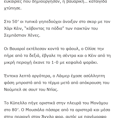
ευκαιρίες που δημιούργησαν, η βαυαρική… καταιγίδα
χτύπησε.
Στο 50′ οι τυπικά γηπεδούχοι άνοιξαν στο σκορ με τον
Χάρι Κέιν, “κόβοντας τα πόδια” των παικτών του
Σεμπάστιαν Χένες.
Οι Βαυαροί εκτέλεσαν κοντά το φάουλ, ο Ολίσε την
πήρε από τα δεξιά, έβγαλε τη σέντρα και ο Κέιν από τη
μικρή περιοχή έκανε το 1-0 με κεφαλιά ψαράκι.
Έντεκα λεπτά αργότερα, ο Λάιμερ έχασε ασύλληπτη
φάση μπροστά από το τέρμα μετά από απόκρουση του
Νούμπελ σε σουτ του Ντίας.
Το Κύπελλο πήγε οριστικά στην πλευρά του Μονάχου
στο 80′. Ο Μουσιάλα πάσαρε από τα αριστερά και μέσα
στην περιοχή στον Άγγλο φορ, αυτός με πανέμορφο