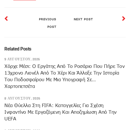
PREVIOUS
NEXT POST
POST
Related Posts
9 ΑΥΓΟΎΣΤΟΥ, 2026
Χόρχε Μέσι: Ο Εργάτης Από Το Ροσάριο Που Πήρε Τον
13χρονο Λιονέλ Από Το Χέρι Και Άλλαξε Την Ιστορία
Του Ποδοσφαίρου Με Μια Υπογραφή Σε…
Χαρτοπετσέτα
8 ΑΥΓΟΎΣΤΟΥ, 2026
Νέα Θύελλα Στη FIFA: Καταγγελίες Για Σχέση
Ινφαντίνο Με Εργαζόμενη Και Αποζημίωση Από Την
UEFA