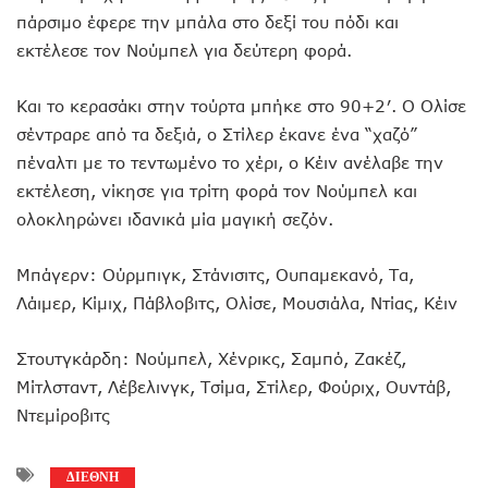
πάρσιμο έφερε την μπάλα στο δεξί του πόδι και
εκτέλεσε τον Νούμπελ για δεύτερη φορά.
Και το κερασάκι στην τούρτα μπήκε στο 90+2′. Ο Ολίσε
σέντραρε από τα δεξιά, ο Στίλερ έκανε ένα “χαζό”
πέναλτι με το τεντωμένο το χέρι, ο Κέιν ανέλαβε την
εκτέλεση, νίκησε για τρίτη φορά τον Νούμπελ και
ολοκληρώνει ιδανικά μία μαγική σεζόν.
Μπάγερν: Ούρμπιγκ, Στάνισιτς, Ουπαμεκανό, Τα,
Λάιμερ, Κίμιχ, Πάβλοβιτς, Ολίσε, Μουσιάλα, Ντίας, Κέιν
Στουτγκάρδη: Νούμπελ, Χένρικς, Σαμπό, Ζακέζ,
Μίτλσταντ, Λέβελινγκ, Τσίμα, Στίλερ, Φούριχ, Ουντάβ,
Ντεμίροβιτς
ΔΙΕΘΝΗ