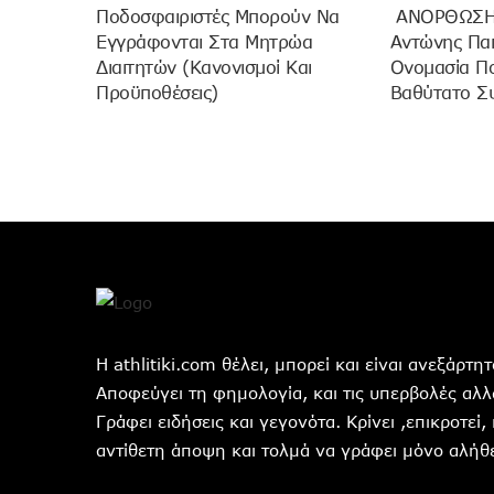
Ποδοσφαιριστές Μπορούν Να
ANOΡΘΩΣΗ
Εγγράφονται Στα Μητρώα
Αντώνης Πα
Διαιτητών (κανονισμοί Και
Ονομασία Π
Προϋποθέσεις)
Βαθύτατο Σ
Η athlitiki.com θέλει, μπορεί και είναι ανεξάρτ
Αποφεύγει τη φημολογία, και τις υπερβολές αλλά
Γράφει ειδήσεις και γεγονότα. Κρίνει ,επικροτεί,
αντίθετη άποψη και τολμά να γράφει μόνο αλήθε