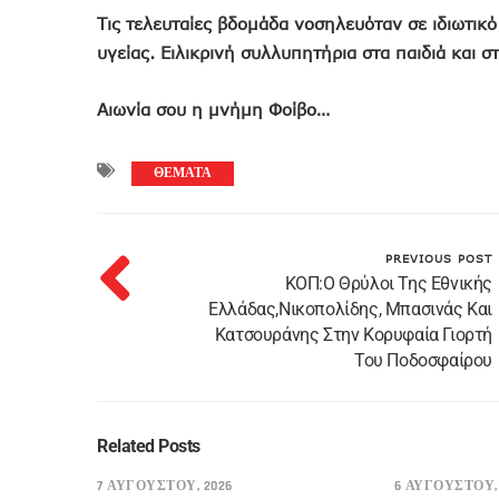
Τις τελευταίες βδομάδα νοσηλευόταν σε ιδιωτικ
υγείας. Ειλικρινή συλλυπητήρια στα παιδιά και σ
Αιωνία σου η μνήμη Φοίβο…
ΘΕΜΑΤΑ
PREVIOUS POST
ΚΟΠ:O Θρύλοι Της Εθνικής
Ελλάδας,Νικοπολίδης, Μπασινάς Και
Κατσουράνης Στην Κορυφαία Γιορτή
Του Ποδοσφαίρου
Related Posts
7 ΑΥΓΟΎΣΤΟΥ, 2026
6 ΑΥΓΟΎΣΤΟΥ, 