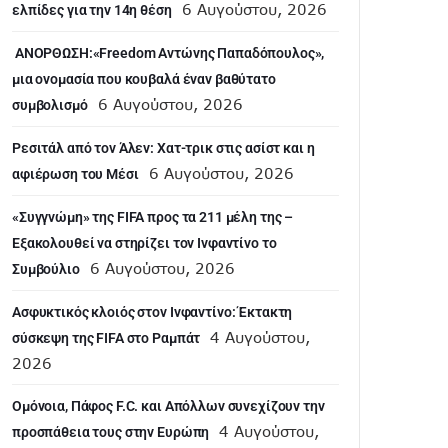
6 Αυγούστου, 2026
ελπίδες για την 14η θέση
ANOΡΘΩΣΗ:«Freedom Αντώνης Παπαδόπουλος»,
μια ονομασία που κουβαλά έναν βαθύτατο
6 Αυγούστου, 2026
συμβολισμό
Ρεσιτάλ από τον Άλεν: Χατ-τρικ στις ασίστ και η
6 Αυγούστου, 2026
αφιέρωση του Μέσι
«Συγγνώμη» της FIFA προς τα 211 μέλη της –
Εξακολουθεί να στηρίζει τον Ινφαντίνο το
6 Αυγούστου, 2026
Συμβούλιο
Ασφυκτικός κλοιός στον Ινφαντίνο: Έκτακτη
4 Αυγούστου,
σύσκεψη της FIFA στο Ραμπάτ
2026
Ομόνοια, Πάφος F.C. και Απόλλων συνεχίζουν την
4 Αυγούστου,
προσπάθεια τους στην Ευρώπη