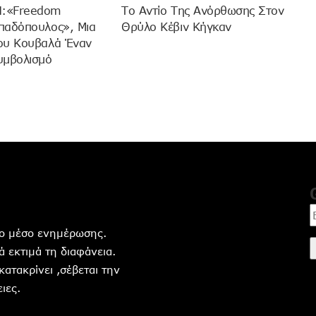
:«Freedom
Το Αντίο Της Ανόρθωσης Στον
παδόπουλος», Μια
Θρύλο Κέβιν Κήγκαν
ου Κουβαλά Έναν
υμβολισμό
ητο μέσο ενημέρωσης.
 εκτιμά τη διαφάνεια.
 κατακρίνει ,σέβεται την
ιες.