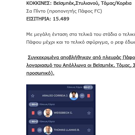
KOKKINEΣ: Βεϊσμπέκ,Στυλιανού, Τόμας/Κορέια
Σα Πίντο (προπονητής Πάφος FC)
ΕΙΣΙΤΗΡΙΑ: 15.489
Με μεγάλη ένταση στα τελικά του στάδια ο τελι
Πάφου μέχρι και το τελικό σφύριγμα, ο ρεφ έδ
Συγκεκριμένα αποβλήθηκαν από πλευράς Πάφου 
λογαριασμό του Απόλλωνα οι Βεϊσμπέκ, Τόμας, 
προσωπικό).