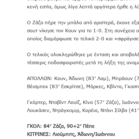
κενή εστία, όμως λίγα λεπτά αργότερα ήρθε η λ
Ο Ζάζα πήρε την μπάλα από αριστερά, έκανε εξα
σουτ νίκησε τον Κουν για το 1-0. Στη συνέχεια 
οποίος διαμόρφωσε το τελικό 2-0 και «σφράγισε
Ο τελικός ολοκληρώθηκε με ένταση και αποβολέ
τέσσερις ποδοσφαιριστές μετά τη λήξη της αναμ
ΑΠΟΛΛΩΝ: Κουν, Άδωνη (83′ Λαμ), Μπράουν (72
Βέισμπεκ (83′ Εσκρίτσε), Μάρκες, Κβίντα, Γκασπ
Γκόρτερ, Νταβίντ Λουίζ, Κίνα (57′ Ζάζα), Ιωάνν
Λουκάσεν, Ντράγκομιρ, Κορέια, Ντάνι Σίλβα (41′
ΓΚΟΛ: 84′ Ζάζα, 90+2′ Πέπε
ΚΙΤΡΙΝΕΣ: Λιούμπιτς, Άδωνη/Ιωάννου