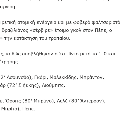
ύτρωση.
ιρετική ατομική ενέργεια και με φοβερό φαλτσαριστό
ο Βραζιλιάνος «σέρβιρε» έτοιμο γκολ στον Πέπε, ο
» την κατάκτηση του τροπαίου.
ς, καθώς αποβλήθηκαν ο Σα Πίντο μετά το 1-0 και
έτρησης.
′ Ασουνσάο), Γκάρι, Μαλεκκίδης, Μπράντον,
άρ (72′ Σιήκκης), Λιούμπιτς.
ου, Όρσιτς (80′ Μπρύνο), Λελέ (80′ Άντερσον),
 Μπρίτο), Πέπε.