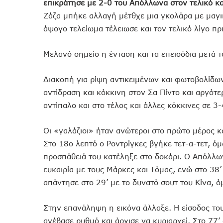
επικράτησε με 2-0 του Απόλλωνα στον τελικό κα
Ζάζα μπήκε αλλαγή μέτθχε μια γκολάρα με μαγι
άψογο τελείωμα τέλειωσε και τον τελικό λίγο πρι
Μελανό σημείο η ένταση και τα επεισόδια μετά 
Διακοπή για ρίψη αντικειμένων και φωτοβολίδω
αντίδραση και κόκκινη στον Σα Πίντο και αργότ
αντίπαλο και στο τέλος και άλλες κόκκινες σε 3-
Οι «γαλάζιοι» ήταν ανώτεροι στο πρώτο μέρος κ
Στο 18ο λεπτό ο Ροντρίγκες βγήκε τετ-α-τετ, ό
προσπάθειά του κατέληξε στο δοκάρι. Ο Απόλλων
ευκαιρία με τους Μάρκες και Τόμας, ενώ στο 38
απάντησε στο 29’ με το δυνατό σουτ του Κίνα, 
Στην επανάληψη η εικόνα άλλαξε. Η είσοδος το
ανέβασε ρυθμό και άρχισε να κυριαρχεί. Στο 77’