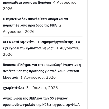
4 Αυγούστου,
προσπάθεια τους στην Ευρώπη
2026
Ο Ινφαντίνο δεν αποκλείεται ακόμα και να
2
παραιτηθεί από πρόεδρος της FIFA
Αυγούστου, 2026
UEFA κατά Ινφαντίνο: “ H σημερινή ηγεσία της FIFA
1 Αυγούστου,
έχει χάσει την εμπιστοσύνη μας”
2026
Reuters: «Πλήγμα» για την επανεκλογή Ινφαντίνο η
αναδίπλωση της πρότασης για τα δικαιώματα του
1 Αυγούστου, 2026
Μουντιάλ
31 Ιουλίου, 2026
(χωρίς τίτλο)
Aνακοίνωση της UEFA και των 55 εθνικών
ομοσπονδιών-μελών της:Κόβει τη φόρα της ΦΙΦΑ