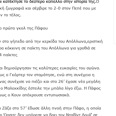
ι κατέκτησε το δεύτερο κύπελλο στην ιστορία της.
Ο
κή ζωγραφιά και σέρβιρε το 2-0 στον Πεπέ που με
ν το τέλος.
το πρώτο γκολ της Πάφου
ν στο γήπεδο από την κερκίδα του Απόλλωνα,εριστική
ερα κόκκινη σε παίκτη του Απόλλωνα για γροθιά σε
4 παίκτες
αι δημιούργησαν τις καλύτερες ευκαιρίες του αγώνα.
μως ο Γκόρτερ τον σταμάτησε, ενώ στη συνέχεια η
ας συνέχισε να πιέζει και στο 26’ έχασε νέα μεγάλη
’ ο Μαλεκκίδης έστειλε την μπάλα λίγο έξω. Η Πάφος
όμως ο Κουν απέκρουσε εντυπωσιακά.
υ Ζάζα στο 57’ έδωσε άλλη πνοή στην Πάφο, η οποία
 ο Όρσιτς δεν μπόρεσε να βρει τον Νταβίντ Λουίζ σε