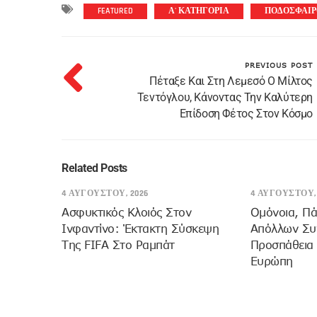
FEATURED
Α' ΚΑΤΗΓΟΡΙΑ
ΠΟΔΟΣΦΑΙΡ
PREVIOUS POST
Πέταξε Και Στη Λεμεσό Ο Μίλτος
Τεντόγλου, Κάνοντας Την Καλύτερη
Επίδοση Φέτος Στον Κόσμο
Related Posts
4 ΑΥΓΟΎΣΤΟΥ, 2026
4 ΑΥΓΟΎΣΤΟΥ, 
Ασφυκτικός Κλοιός Στον
Ομόνοια, Πά
Ινφαντίνο: Έκτακτη Σύσκεψη
Απόλλων Συν
Της FIFA Στο Ραμπάτ
Προσπάθεια
Ευρώπη