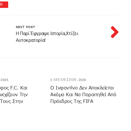
Ο
NEXT POST
Η Παρί Έφγραψε Ιστορία,χτίζει
Αυτοκρατορία!
2026
2 ΑΥΓΟΎΣΤΟΥ, 2026
φος F.C. Και
Ο Ινφαντίνο Δεν Αποκλείεται
εχίζουν Την
Ακόμα Και Να Παραιτηθεί Από
 Τους Στην
Πρόεδρος Της FIFA