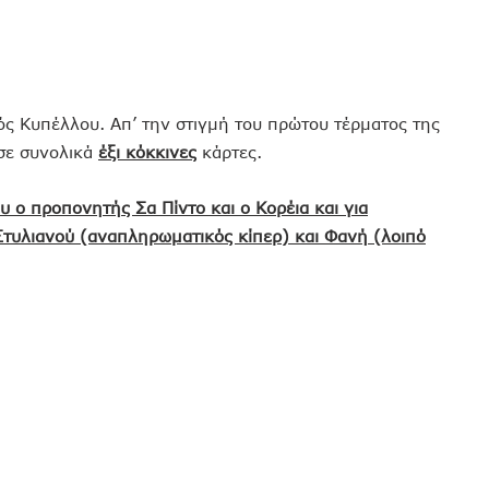
κός Κυπέλλου. Απ’ την στιγμή του πρώτου τέρματος της
ωσε συνολικά
έξι κόκκινες
κάρτες.
ο προπονητής Σα Πίντο και ο Κορέια και για
Στυλιανού (αναπληρωματικός κίπερ) και Φανή (λοιπό