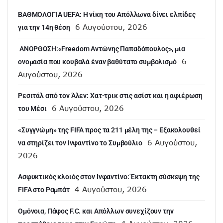
ΒΑΘΜΟΛΟΓΙΑ UEFA: Η νίκη του Απόλλωνα δίνει ελπίδες
6 Αυγούστου, 2026
για την 14η θέση
ANOΡΘΩΣΗ:«Freedom Αντώνης Παπαδόπουλος», μια
6
ονομασία που κουβαλά έναν βαθύτατο συμβολισμό
Αυγούστου, 2026
Ρεσιτάλ από τον Άλεν: Χατ-τρικ στις ασίστ και η αφιέρωση
6 Αυγούστου, 2026
του Μέσι
«Συγγνώμη» της FIFA προς τα 211 μέλη της – Εξακολουθεί
6 Αυγούστου,
να στηρίζει τον Ινφαντίνο το Συμβούλιο
2026
Ασφυκτικός κλοιός στον Ινφαντίνο: Έκτακτη σύσκεψη της
4 Αυγούστου, 2026
FIFA στο Ραμπάτ
Ομόνοια, Πάφος F.C. και Απόλλων συνεχίζουν την