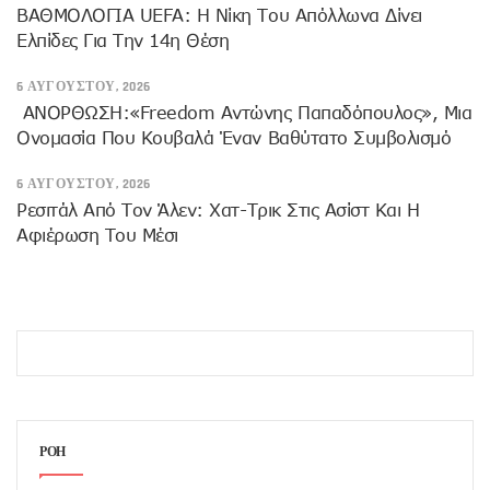
ΒΑΘΜΟΛΟΓΙΑ UEFA: Η Νίκη Του Απόλλωνα Δίνει
Ελπίδες Για Την 14η Θέση
6 ΑΥΓΟΎΣΤΟΥ, 2026
ANOΡΘΩΣΗ:«Freedom Αντώνης Παπαδόπουλος», Μια
Ονομασία Που Κουβαλά Έναν Βαθύτατο Συμβολισμό
6 ΑΥΓΟΎΣΤΟΥ, 2026
Ρεσιτάλ Από Τον Άλεν: Χατ-Τρικ Στις Ασίστ Και Η
Αφιέρωση Του Μέσι
ΡΟΗ