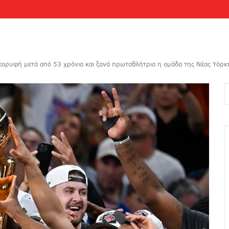
κορυφή μετά από 53 χρόνια και ξανά πρωταθλήτρια η ομάδα της Νέας Υόρκ