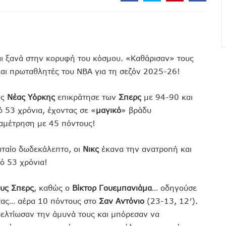
ναι ξανά στην κορυφή του κόσμου. «Καθάρισαν» τους
ναι πρωταθλητές του NBA για τη σεζόν 2025-26!
ης
Νέας Υόρκης
επικράτησε των
Σπερς
με 94-90 και
 53 χρόνια, έχοντας σε «
μαγικό
» βράδυ
ναμέτρηση με 45 πόντους!
ταίο δωδεκάλεπτο, οι
Νικς
έκανα την ανατροπή και
πό 53 χρόνια!
ους Σπερς
, καθώς ο
Βίκτορ Γουεμπανιάμα
… οδηγούσε
ντας… αέρα 10 πόντους στο
Σαν
Αντόνιο
(23-13, 12′).
βελτίωσαν την άμυνά τους και μπόρεσαν να