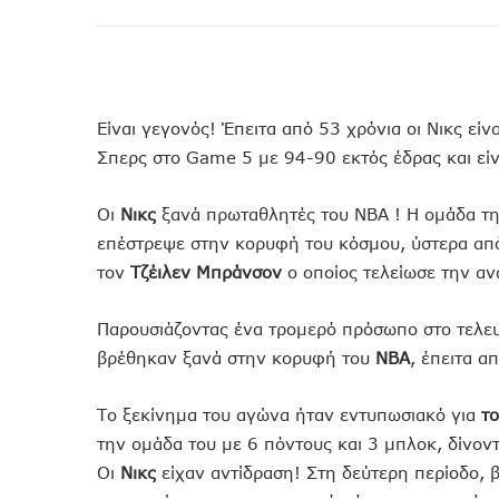
Είναι γεγονός! Έπειτα από 53 χρόνια οι Νικς εί
Σπερς στο Game 5 με 94-90 εκτός έδρας και εί
Οι
Νικς
ξανά πρωταθλητές του ΝΒΑ ! Η ομάδα τ
επέστρεψε στην κορυφή του κόσμου, ύστερα από
τον
Τζέιλεν
Μπράνσον
ο οποίος τελείωσε την α
Παρουσιάζοντας ένα τρομερό πρόσωπο στο τελευ
βρέθηκαν ξανά στην κορυφή του
NBA
, έπειτα α
Το ξεκίνημα του αγώνα ήταν εντυπωσιακό για
τ
την ομάδα του με 6 πόντους και 3 μπλοκ, δίνο
Οι
Νικς
είχαν αντίδραση! Στη δεύτερη περίοδο, 