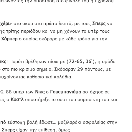
μειώνοντας την απόσταση στο φινάλε του ημιχρόνου
-χέρι
» στο σκορ στα πρώτα λεπτά, με τους
Σπερς
να
ς τρίτης περιόδου και να μη χάνουν το υπέρ τους
ν
Χάρπερ
ο οποίος σκόραρε με κάθε τρόπο για την
ικς
! Παρότι βρέθηκαν πίσω με (
72-65, 36
‘), η ομάδα
 στο πιο κρίσιμο σημείο. Σκόραραν 29 πόντους, με
τυχαίνοντας καθοριστικά καλάθια.
 92-88 υπέρ των
Νικς
ο
Γουεμπανιάμα
αστόχησε σε
μως ο
Καστλ
υποστήριξε το σουτ του συμπαίκτη του και
 από εύστοχη βολή έδωσε… μαξιλαράκι ασφαλείας στην
ι
Σπερς
είχαν την επίθεση, όμως