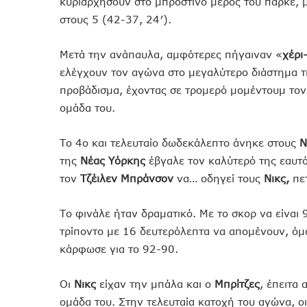
κυριαρχήσουν στο μπροστινό μέρος του παρκέ, 
στους 5 (42-37, 24′).
Μετά την ανάπαυλα, αμφότερες πήγαιναν «
χέρι
ελέγχουν τον αγώνα στο μεγαλύτερο διάστημα τη
προβάδισμα, έχοντας σε τρομερό μομέντουμ το
ομάδα του.
Το 4ο και τελευταίο δωδεκάλεπτο άνηκε στους
Ν
της
Νέας Υόρκης
έβγαλε τον καλύτερό της εαυτό
τον
Τζέιλεν Μπράνσον
να… οδηγεί τους
Νικς,
πε
Το φινάλε ήταν δραματικό. Με το σκορ να είναι
τρίποντο με 16 δευτερόλεπτα να απομένουν, ό
κάρφωσε για το 92-90.
Οι
Νικς
είχαν την μπάλα και ο
Μπρίτζες
, έπειτα
ομάδα του. Στην τελευταία κατοχή του αγώνα, ο