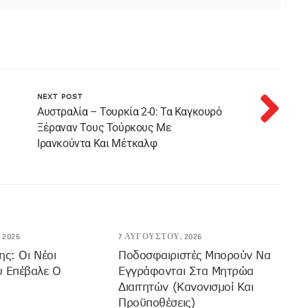
NEXT POST
Αυστραλία – Τουρκία 2-0: Τα Καγκουρό
Ξέραναν Τoυς Τούρκους Με
Ιρανκούντα Και Μέτκαλφ
 2026
7 ΑΥΓΟΎΣΤΟΥ, 2026
ης: Οι Νέοι
Ποδοσφαιριστές Μπορούν Να
υ Επέβαλε Ο
Εγγράφονται Στα Μητρώα
Διαιτητών (κανονισμοί Και
Προϋποθέσεις)