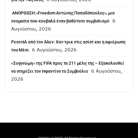
ANOΡΘΩΣΗ:«Freedom Αντώνης Παπαδόπουλος», μια
6
ονομασία που κουβαλά έναν βαθύτατο συμβολισμό
Αυγούστου, 2026
Ρεσιτάλ από τον Άλεν: Χατ-τρικ στις ασίστ και η αφιέρωση
6 Αυγούστου, 2026
του Μέσι
«Συγγνώμη» της FIFA προς τα 211 μέλη της – Εξακολουθεί
6 Αυγούστου,
να στηρίζει τον Ινφαντίνο το Συμβούλιο
2026