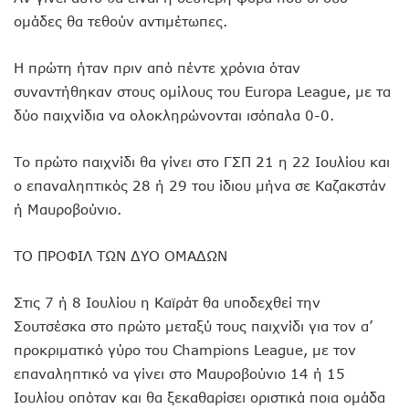
ομάδες θα τεθούν αντιμέτωπες.
Η πρώτη ήταν πριν από πέντε χρόνια όταν
συναντήθηκαν στους ομίλους του Europa League, με τα
δύο παιχνίδια να ολοκληρώνονται ισόπαλα 0-0.
Το πρώτο παιχνίδι θα γίνει στο ΓΣΠ 21 η 22 Ιουλίου και
ο επαναληπτικός 28 ή 29 του ίδιου μήνα σε Καζακστάν
ή Μαυροβούνιο.
ΤΟ ΠΡΟΦΙΛ ΤΩΝ ΔΥΟ ΟΜΑΔΩΝ
Στις 7 ή 8 Ιουλίου η Καϊράτ θα υποδεχθεί την
Σουτσέσκα στο πρώτο μεταξύ τους παιχνίδι για τον α’
προκριματικό γύρο του Champions League, με τον
επαναληπτικό να γίνει στο Μαυροβούνιο 14 ή 15
Ιουλίου οπόταν και θα ξεκαθαρίσει οριστικά ποια ομάδα