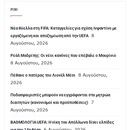
ΡΟΗ
Νέα θύελλα στη FIFA: Καταγγελίες για σχέση Ινφαντίνο με
8
εργαζόμενη και αποζημίωση από την UEFA
Αυγούστου, 2026
Ρεάλ Μαδρίτης: Οι νέοι κανόνες που επέβαλε ο Μουρίνιο
8 Αυγούστου, 2026
8 Αυγούστου,
Πέθανε ο πατέρας του Λιονέλ Μέσι
2026
Ποδοσφαιριστές μπορούν να εγγράφονται στα μητρώα
7
διαιτητών (κανονισμοί και προϋποθέσεις)
Αυγούστου, 2026
ΒΑΘΜΟΛΟΓΙΑ UEFA: Η νίκη του Απόλλωνα δίνει ελπίδες
6 Αυγούστου, 2026
για την 14η θέση