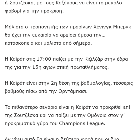
ή Σουτζέσκα, με τους Καζάκους να είναι το μεγάλο
φαβορί για την πρόκριση.
Μάλιστα ο προπονητής των πρασίνων Χένινγκ Μπεργκ
θα έχει την ευκαιρία να αρχίσει άμεσα την…
κατασκοπεία και μάλιστα από σήμερα.
Η Καϊράτ στις 17:00 παίζει με την Κιζιλζάρ στην έδρα
της για την 15η αγωνιστική πρωταθλήματος.
Η Καϊράτ είναι στην 2η θέση της βαθμολογίας, τέσσερις
βαθμούς πίσω από την Ορντάμπασι.
Το πιθανότερο σενάριο είναι η Καϊράτ να προκριθεί επί
της Σουτζέσκα και να παίξει με την Ομόνοια στον γ’
προκριματικό γύρο του Champions League.
Αν γίνει αυτό θα είναι η δεύτερη φορά που οι δύο