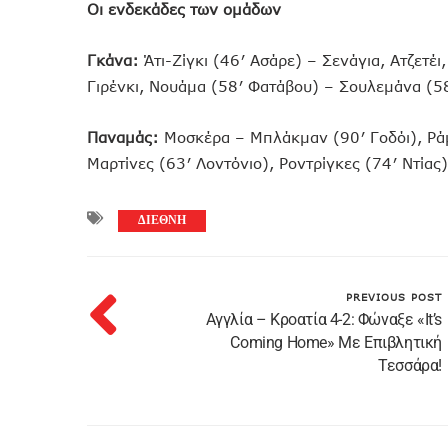
Οι ενδεκάδες των ομάδων
Γκάνα:
Άτι-Ζίγκι (46′ Ασάρε) – Σενάγια, Ατζετέ
Γιρένκι, Νουάμα (58′ Φατάβου) – Σουλεμάνα (58
Παναμάς:
Μοσκέρα – Μπλάκμαν (90′ Γοδόι), Ράμ
Μαρτίνες (63′ Λοντόνιο), Ροντρίγκες (74′ Ντία
ΔΙΕΘΝΗ
PREVIOUS POST
Αγγλία – Κροατία 4-2: Φώναξε «It’s
Coming Home» Με Επιβλητική
Τεσσάρα!