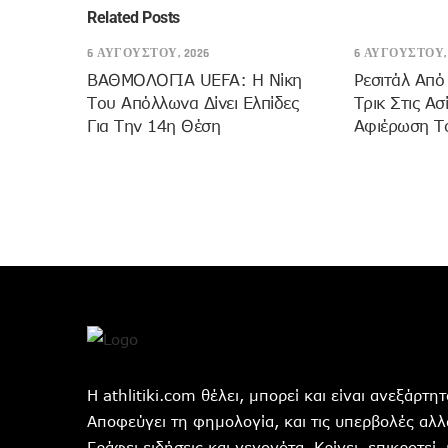
Related Posts
6 ΑΥΓΟΎΣΤΟΥ, 2026
6 ΑΥΓΟΎΣΤΟΥ, 
ΒΑΘΜΟΛΟΓΙΑ UEFA: Η Νίκη
Ρεσιτάλ Από
Του Απόλλωνα Δίνει Ελπίδες
Τρικ Στις Ασ
Για Την 14η Θέση
Αφιέρωση Τ
Η athlitiki.com θέλει, μπορεί και είναι ανεξάρτ
Αποφεύγει τη φημολογία, και τις υπερβολές αλλά
Γράφει ειδήσεις και γεγονότα. Κρίνει ,επικροτεί,