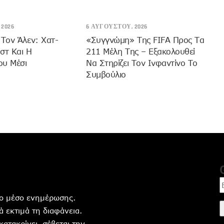
2026
6 ΑΥΓΟΎΣΤΟΥ, 2026
 Τον Άλεν: Χατ-
«Συγγνώμη» Της FIFA Προς Τα
ίστ Και Η
211 Μέλη Της – Εξακολουθεί
ου Μέσι
Να Στηρίζει Τον Ινφαντίνο Το
Συμβούλιο
ητο μέσο ενημέρωσης.
 εκτιμά τη διαφάνεια.
 κατακρίνει ,σέβεται την