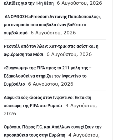
6 Αυγούστου, 2026
ελπίδες για την 14η θέση
ANOΡΘΩΣΗ:«Freedom Αντώνης Παπαδόπουλος»,
μια ονομασία που κουβαλά έναν βαθύτατο
6 Αυγούστου, 2026
συμβολισμό
Ρεσιτάλ από τον Άλεν: Χατ-τρικ στις ασίστ και η
6 Αυγούστου, 2026
αφιέρωση του Μέσι
«Συγγνώμη» της FIFA προς τα 211 μέλη της –
Εξακολουθεί να στηρίζει τον Ινφαντίνο το
6 Αυγούστου, 2026
Συμβούλιο
Ασφυκτικός κλοιός στον Ινφαντίνο: Έκτακτη
4 Αυγούστου,
σύσκεψη της FIFA στο Ραμπάτ
2026
Ομόνοια, Πάφος F.C. και Απόλλων συνεχίζουν την
4 Αυγούστου,
προσπάθεια τους στην Ευρώπη