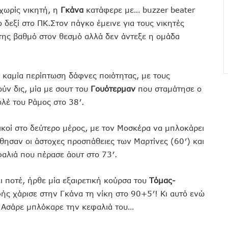
χωρίς νικητή, η
Γκάνα
κατάφερε με… buzzer beater
ο δεξί στο ΠΚ.Στον πάγκο έμεινε για τους νικητές
της βαθμό στον θεσμό αλλά δεν άντεξε η ομάδα
 καμία περίπτωση δάφνες ποιότητας, με τους
ύν δις, μία με σουτ του
Γουότερμαν
που σταμάτησε ο
ολέ του Ράμος στο 38′.
ικοί στο δεύτερο μέρος, με τον Μοσκέρα να μπλοκάρει
ύθησαν οι άστοχες προσπάθειες των Μαρτίνες (60′) και
φαλιά που πέρασε άουτ στο 73′.
ι ποτέ, ήρθε μία εξαιρετική κούρσα του
Τόμας-
φής χάρισε στην Γκάνα τη νίκη στο 90+5′! Κι αυτό ενώ
ο Ασάρε μπλόκαρε την κεφαλιά του…