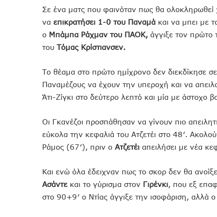
Σε ένα ματς που φαινόταν πως θα ολοκληρωθεί 
να
επικρατήσει 1-0 του Παναμά
και να μπει με τ
ο
Μπάμπα Ράχμαν του ΠΑΟΚ,
άγγιξε τον πρώτο 
του
Τόμας Κρίστιανσεν.
Το θέαμα στο πρώτο ημίχρονο δεν διεκδίκησε σε
Παναμέζους να έχουν την υπεροχή και να απειλο
Άτι-Ζίγκι στο δεύτερο λεπτό και μία με άστοχο β
Οι Γκανέζοι προσπάθησαν να γίνουν πιο απειλητ
εύκολα την κεφαλιά του Ατζετέι στο 48′. Ακολο
Ράμος (67′), πριν ο
Ατζετέι
απειλήσει με νέα κε
Και ενώ όλα έδειχναν πως το σκορ δεν θα ανοίξε
Ασάντε
και το γύρισμα στον
Γιρένκι
, που εξ επα
στο 90+9′ ο Ντίας άγγιξε την ισοφάριση, αλλά 