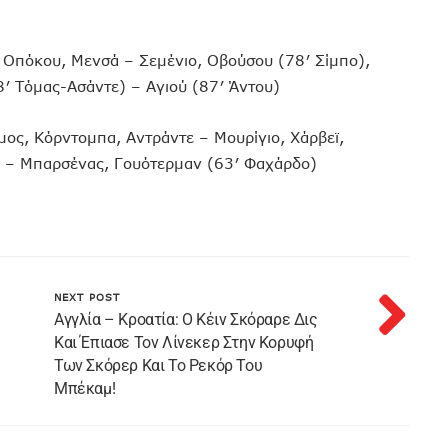
ι, Οπόκου, Μενσά – Σεμένιο, Οβούσου (78′ Σίμπο),
′ Τόμας-Ασάντε) – Αγιού (87′ Άντου)
ος, Κόρντομπα, Αντράντε – Μουρίγιο, Χάρβεϊ,
ς) – Μπαρσένας, Γουότερμαν (63′ Φαχάρδο)
NEXT POST
Αγγλία – Κροατία: Ο Κέιν Σκόραρε Δις
Και Έπιασε Τον Λίνεκερ Στην Κορυφή
Των Σκόρερ Και Το Ρεκόρ Του
Μπέκαμ!