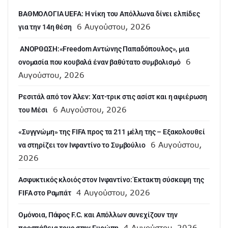
ΒΑΘΜΟΛΟΓΙΑ UEFA: Η νίκη του Απόλλωνα δίνει ελπίδες
6 Αυγούστου, 2026
για την 14η θέση
ANOΡΘΩΣΗ:«Freedom Αντώνης Παπαδόπουλος», μια
6
ονομασία που κουβαλά έναν βαθύτατο συμβολισμό
Αυγούστου, 2026
Ρεσιτάλ από τον Άλεν: Χατ-τρικ στις ασίστ και η αφιέρωση
6 Αυγούστου, 2026
του Μέσι
«Συγγνώμη» της FIFA προς τα 211 μέλη της – Εξακολουθεί
6 Αυγούστου,
να στηρίζει τον Ινφαντίνο το Συμβούλιο
2026
Ασφυκτικός κλοιός στον Ινφαντίνο: Έκτακτη σύσκεψη της
4 Αυγούστου, 2026
FIFA στο Ραμπάτ
Ομόνοια, Πάφος F.C. και Απόλλων συνεχίζουν την
4 Αυγούστου, 2026