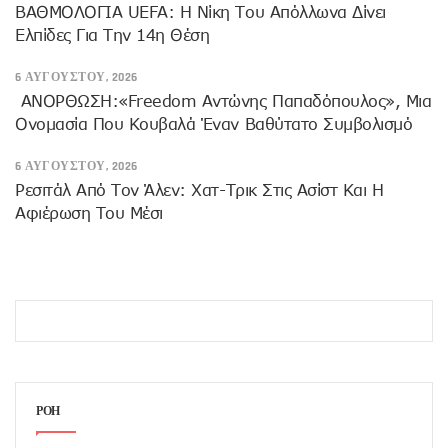
ΒΑΘΜΟΛΟΓΙΑ UEFA: Η Νίκη Του Απόλλωνα Δίνει
Ελπίδες Για Την 14η Θέση
6 ΑΥΓΟΎΣΤΟΥ, 2026
ANOΡΘΩΣΗ:«Freedom Αντώνης Παπαδόπουλος», Μια
Ονομασία Που Κουβαλά Έναν Βαθύτατο Συμβολισμό
6 ΑΥΓΟΎΣΤΟΥ, 2026
Ρεσιτάλ Από Τον Άλεν: Χατ-Τρικ Στις Ασίστ Και Η
Αφιέρωση Του Μέσι
ΡΟΗ