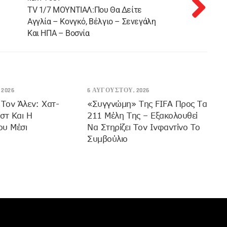
TV 1/7 MOYNTIAΛ:Που Θα Δείτε
Αγγλία – Κονγκό, Βέλγιο – Σενεγάλη
Και ΗΠΑ – Βοσνία
2026
6 ΑΥΓΟΎΣΤΟΥ, 2026
 Τον Άλεν: Χατ-
«Συγγνώμη» Της FIFA Προς Τα
ίστ Και Η
211 Μέλη Της – Εξακολουθεί
ου Μέσι
Να Στηρίζει Τον Ινφαντίνο Το
Συμβούλιο