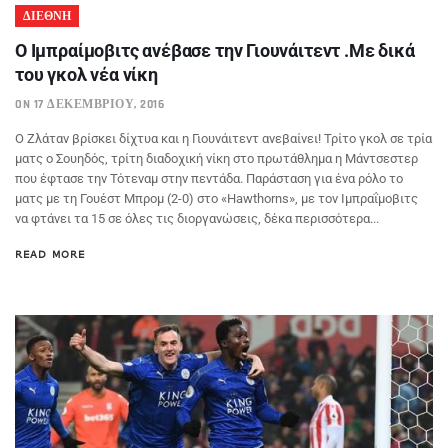
ΔΙΕΘΝΗ
Ο Ιμπραίμοβιτς ανέβασε την Γιουνάιτεντ .Με δικά
του γκολ νέα νίκη
ON 17 ΔΕΚΕΜΒΡΊΟΥ, 2016
Ο Ζλάταν βρίσκει δίχτυα και η Γιουνάιτεντ ανεβαίνει! Τρίτο γκολ σε τρία
ματς ο Σουηδός, τρίτη διαδοχική νίκη στο πρωτάθλημα η Μάντσεστερ
που έφτασε την Τότεναμ στην πεντάδα. Παράσταση για ένα ρόλο το
ματς με τη Γουέστ Μπρομ (2-0) στο «Hawthorns», με τον Ιμπραΐμοβιτς
να φτάνει τα 15 σε όλες τις διοργανώσεις, δέκα περισσότερα...
READ MORE