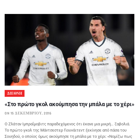
ΔΙΕΘΝΗ
«Στο πρώτο γκολ ακούμπησα την μπάλα με το χέρι»
ON 15 ΔΕΚΕΜΒΡΊΟΥ, 2016
Ο Ζλάταν Ιμπραΐμοβιτς παραδεχόμενος ότι έκανε μια μικρή… ζαβολιά.
Το πρώτο γκολ της Μάντσεστερ Γιουνάιτεντ ξεκίνησε από πάσα του
Σουηδού, ο οποίος όμως ακούμπησε τη μπάλα με το χέρι: «Νομίζω πως