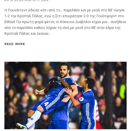
ON 15 ΔΕΚΕΜΒΡΊΟΥ, 2016
Η Γιουνάιτεντ έδειξε κάτι από το… παρελθόν και με γκολ στο 88′ νίκησε
1-2 την Κρίσταλ Πάλας, ενώ η Σίτι επικράτησε 2-0 της Γουότφορντ στο
Etihad. Για πρώτη φορά φέτος οι Κόκκινοι Διάβολοι είχαν μια… συνήθεια
από το παρελθόν καθώς πήραν τη νίκη με γκολ στο 88′ στην έδρα της
Κρίσταλ Πάλας και έκαναν...
READ MORE