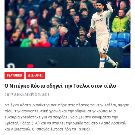
FEATURED
ΔΙΕΘΝΗ
Ο Ντιέγκο Κόστα οδηγεί την Τσέλσι στον τίτλο
ON 17 ΔΕΚΕΜΒΡΊΟΥ, 2016
Ντιέγκο Κόστα, ο παίκτης που πήρε στις πλάτες του την Τσέλσι, άφησε
πίσω την απογοητευτική χρονιά και την οδηγεί στην κούπα! Μια
ευκαιρία χρειάστηκε για να σκοράρει, να ρίξει στο καναβάτσο την
Κρίσταλ Πάλας (1-0) και να στείλει την ομάδα του στο +9 από Αρσεναλ
και Λίβερπουλ. Ο Ισπανός έφτασε ήδη τα 13 γκολ...