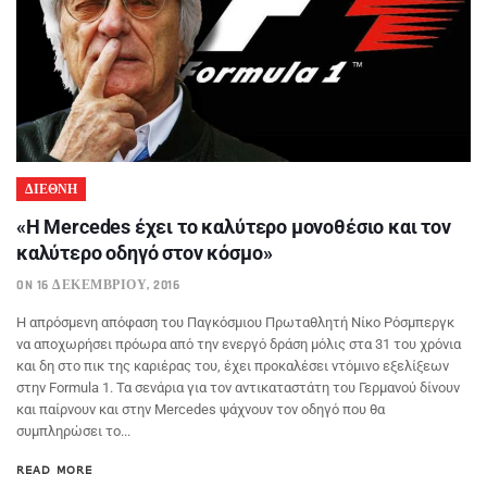
ΔΙΕΘΝΗ
«Η Mercedes έχει το καλύτερο μονοθέσιο και τον
καλύτερο οδηγό στον κόσμο»
ON 16 ΔΕΚΕΜΒΡΊΟΥ, 2016
Η απρόσμενη απόφαση του Παγκόσμιου Πρωταθλητή Νίκο Ρόσμπεργκ
να αποχωρήσει πρόωρα από την ενεργό δράση μόλις στα 31 του χρόνια
και δη στο πικ της καριέρας του, έχει προκαλέσει ντόμινο εξελίξεων
στην Formula 1. Τα σενάρια για τον αντικαταστάτη του Γερμανού δίνουν
και παίρνουν και στην Mercedes ψάχνουν τον οδηγό που θα
συμπληρώσει το...
READ MORE