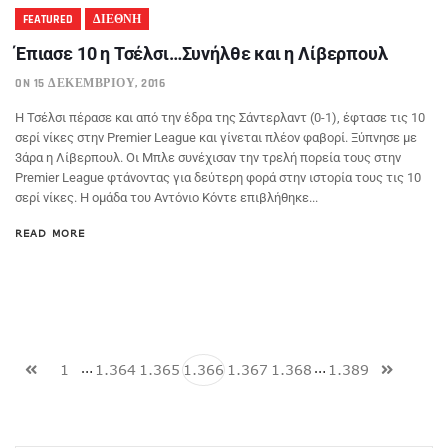
FEATURED
ΔΙΕΘΝΗ
Έπιασε 10 η Τσέλσι…Συνήλθε και η Λίβερπουλ
ON 15 ΔΕΚΕΜΒΡΊΟΥ, 2016
Η Τσέλσι πέρασε και από την έδρα της Σάντερλαντ (0-1), έφτασε τις 10
σερί νίκες στην Premier League και γίνεται πλέον φαβορί. Ξύπνησε με
3άρα η Λίβερπουλ. Οι Μπλε συνέχισαν την τρελή πορεία τους στην
Premier League φτάνοντας για δεύτερη φορά στην ιστορία τους τις 10
σερί νίκες. Η ομάδα του Αντόνιο Κόντε επιβλήθηκε...
READ MORE
…
…
1
1.364
1.365
1.366
1.367
1.368
1.389