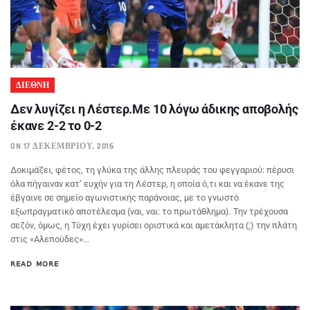
ΔΙΕΘΝΗ
Δεν λυγίζει η Λέστερ.Με 10 λόγω άδικης αποβολής
έκανε 2-2 το 0-2
ON 17 ΔΕΚΕΜΒΡΊΟΥ, 2016
Δοκιμάζει, φέτος, τη γλύκα της άλλης πλευράς του φεγγαριού: πέρυσι
όλα πήγαιναν κατ’ ευχήν για τη Λέστερ, η οποία ό,τι και να έκανε της
έβγαινε σε σημείο αγωνιστικής παράνοιας, με το γνωστό
εξωπραγματικό αποτέλεσμα (ναι, ναι: το πρωτάθλημα). Την τρέχουσα
σεζόν, όμως, η Τύχη έχει γυρίσει οριστικά και αμετάκλητα (;) την πλάτη
στις «Αλεπούδες»...
READ MORE