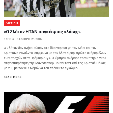
ΔΙΕΘΝΗ
«Ο Ζλάταν ΗΤΑΝ παγκόσμιας κλάσης»
ON 16 ΔΕΚΕΜΒΡΊΟΥ, 2016
Ο Ζλάταν δεν ανήκει πλέον στο ίδιο γκρουπ με τον Μέσι και τον
Κριστιάνο Ροναλντο, σύμφωνα με τον Άλαν Σίρερ, πρώτο σκόρερ όλων
των εποχών στην Πρέμιερ Λιγκ. Ο «Ίμπρα» σκόραρε το νικητήριο γκολ
στην επικράτηση της Μάντσεστερ Γιουνάιτεντ επί της Κρίσταλ Πάλας
με 2-1, με τον Φιλ Νέβιλ να του πλέκει το εγκώμιο....
READ MORE