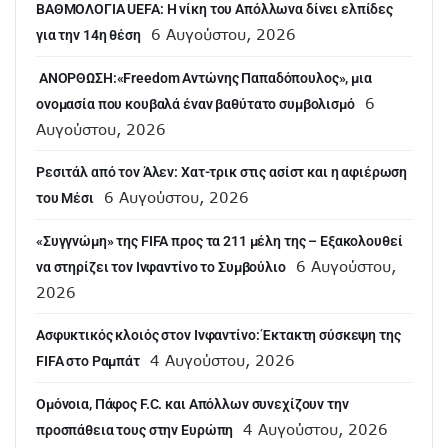
ΒΑΘΜΟΛΟΓΙΑ UEFA: Η νίκη του Απόλλωνα δίνει ελπίδες
6 Αυγούστου, 2026
για την 14η θέση
ANOΡΘΩΣΗ:«Freedom Αντώνης Παπαδόπουλος», μια
6
ονομασία που κουβαλά έναν βαθύτατο συμβολισμό
Αυγούστου, 2026
Ρεσιτάλ από τον Άλεν: Χατ-τρικ στις ασίστ και η αφιέρωση
6 Αυγούστου, 2026
του Μέσι
«Συγγνώμη» της FIFA προς τα 211 μέλη της – Εξακολουθεί
6 Αυγούστου,
να στηρίζει τον Ινφαντίνο το Συμβούλιο
2026
Ασφυκτικός κλοιός στον Ινφαντίνο: Έκτακτη σύσκεψη της
4 Αυγούστου, 2026
FIFA στο Ραμπάτ
Ομόνοια, Πάφος F.C. και Απόλλων συνεχίζουν την
4 Αυγούστου, 2026
προσπάθεια τους στην Ευρώπη