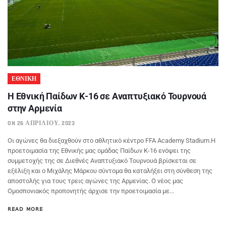
ΕΘΝΙΚΗ
Η Εθνική Παίδων Κ-16 σε Αναπτυξιακό Τουρνουά
στην Αρμενία
ON 26 ΑΠΡΙΛΊΟΥ, 2023
Οι αγώνες θα διεξαχθούν στο αθλητικό κέντρο FFA Academy Stadium.Η
προετοιμασία της Εθνικής μας ομάδας Παίδων Κ-16 ενόψει της
συμμετοχής της σε Διεθνές Αναπτυξιακό Τουρνουά βρίσκεται σε
εξέλιξη και ο Μιχάλης Μάρκου σύντομα θα καταλήξει στη σύνθεση της
αποστολής για τους τρεις αγώνες της Αρμενίας. Ο νέος μας
Ομοσπονιακός προπονητής άρχισε την προετοιμασία με...
READ MORE