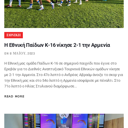
ΕΘΝΙΚΗ
Η Εθνική Παίδων Κ-16 νίκησε 2-1 την Αρμενία
ON 8 ΜΑΪ́ΟΥ, 2023
Η Εθνική μας ομάδα Παίδων Κ-16 σε σημερινό παιχνίδι που έγινε στο
Ερεβάν για το Διεθνές Αναπτυξιακό Τουρνουά Εθνικών ομάδων νίκησε
με 2-1 την Αρμενία. Στο 47ο λεπτό ο Ανδρέας Αβραάμ άνοιξε το σκορ για
την Εθνική μας και στο 54ο λεπτό η Αρμενία ισοφάρισε με πέναλτι. Στο
71ο λεπτό ο Ηλίας Στυλιανού διαμόρφωσε...
READ MORE