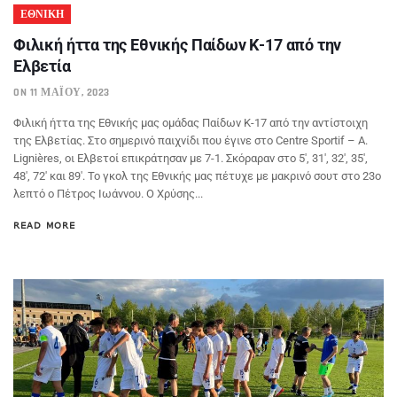
ΕΘΝΙΚΗ
Φιλική ήττα της Εθνικής Παίδων Κ-17 από την
Ελβετία
ON 11 ΜΑΪ́ΟΥ, 2023
Φιλική ήττα της Εθνικής μας ομάδας Παίδων Κ-17 από την αντίστοιχη
της Ελβετίας. Στο σημερινό παιχνίδι που έγινε στο Centre Sportif – A.
Lignières, οι Ελβετοί επικράτησαν με 7-1. Σκόραραν στο 5′, 31′, 32′, 35′,
48′, 72′ και 89′. Το γκολ της Εθνικής μας πέτυχε με μακρινό σουτ στο 23ο
λεπτό ο Πέτρος Ιωάννου. Ο Χρύσης...
READ MORE