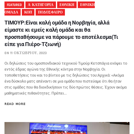
FEATURED
Α' ΚΑΤΗΓΟΡΙΑ
ΕΘΝΙΚΗ
ΕΘΝΙΚΗ
ΟΜΑΔΑ
ΚΟΠ
ΠΟΔΟΣΦΑΙΡΟ
TIMOYΡ:Είναι καλή ομάδα η Νορβηγία, αλλά
είμαστε κι εμείς καλή ομάδα και θα
προσπαθήσουμε να πάρουμε το αποτέλεσμα(Τι
είπε για Πιέρο-Τζιωνή)
ON 11 ΟΚΤΩΒΡΊΟΥ, 2023
Οι δηλώσεις του ομοσπονδιακού τεχνικού Τιμούρ Κετσπάγια ενόψει το
εντός έδρας αγώνα της Εθνικής κόντρα στην Νορβηγία. Οι
τοποθετήσεις του και το βίντεο με τις δηλώσεις του:Αρχικά: «Ακόμα
ένα δύσκολο ματς απέναντι σε μια ομάδα που πιστεύαμε ότι θα ήταν
στις ομάδες που θα διεκδικήσουν τις δύο πρώτες θέσεις. Έχουν ακόμα
μαθηματικές πιθανότητες. Πρέπει...
READ MORE