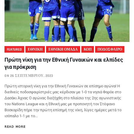
FEATURED
ΕΘΝΙΚΗ
ΕΘΝΙΚΗ ΟΜΑΔΑ
ΚΟΠ
ΠΟΔΟΣΦΑΙΡΟ
Πρώτη νίκη για την Εθνική Γυναικών και ελπίδες
για πρόκριση
ON 26 ΣΕΠΤΕΜΒΡΊΟΥ, 2023
Πρώτη ιστορική νίκη για την Εθνική Γυναικών σε επίσημο αγώνα! Η
διεθνείς ποδοσφαιρίστριές μας κέρδισαν με 1-0 τα νησιά Φαρόε στο
Δασάκι Άχνας Ο αγώνας διεξήχθη στο πλαίσιο της 2ης αγωνιστικής
του Nations League και η Εθνική μας με προπονητή τον Στέφανο
Βοσκαρίδη πήρε την πρώτη επίσημή της νίκη, λίγες ημέρες μετά το
ισόπαλο 1-1 με το...
READ MORE