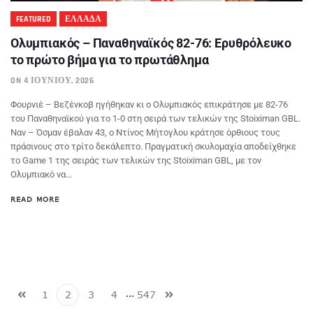
FEATURED
ΕΛΛΑΔΑ
Ολυμπιακός – Παναθηναϊκός 82-76: Ερυθρόλευκο
το πρώτο βήμα για το πρωτάθλημα
ON 4 ΙΟΥΝΊΟΥ, 2026
Φουρνιέ – Βεζένκοβ ηγήθηκαν κι ο Ολυμπιακός επικράτησε με 82-76
του Παναθηναϊκού για το 1-0 στη σειρά των τελικών της Stoiximan GBL.
Ναν – Όσμαν έβαλαν 43, ο Ντίνος Μήτογλου κράτησε όρθιους τους
πράσινους στο τρίτο δεκάλεπτο. Πραγματική σκυλομαχία αποδείχθηκε
το Game 1 της σειράς των τελικών της Stoiximan GBL, με τον
Ολυμπιακό να...
READ MORE
…
1
2
3
4
547