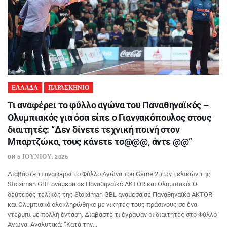
ΕΛΛΑΔΑ
ΠΑΡΑΣΚΗΝΙΟ
Τι αναφέρει το φύλλο αγώνα του Παναθηναϊκός –
Ολυμπιακός για όσα είπε ο Γιαννακόπουλος στους
διαιτητές: “Δεν δίνετε τεχνική ποινή στον
Μπαρτζώκα, τους κάνετε τσ@@@, άντε @@”
ON 6 ΙΟΥΝΊΟΥ, 2026
Διαβάστε τι αναφέρει το Φύλλο Αγώνα του Game 2 των τελικών της
Stoiximan GBL ανάμεσα σε Παναθηναϊκό AKTOR και Ολυμπιακό. Ο
δεύτερος τελικός της Stoiximan GBL ανάμεσα σε Παναθηναϊκό AKTOR
και Ολυμπιακό ολοκληρώθηκε με νικητές τους πράσινους σε ένα
ντέρμπι με πολλή ένταση. Διαβάστε τι έγραψαν οι διαιτητές στο Φύλλο
Αγώνα. Αναλυτικά: “Κατά την...