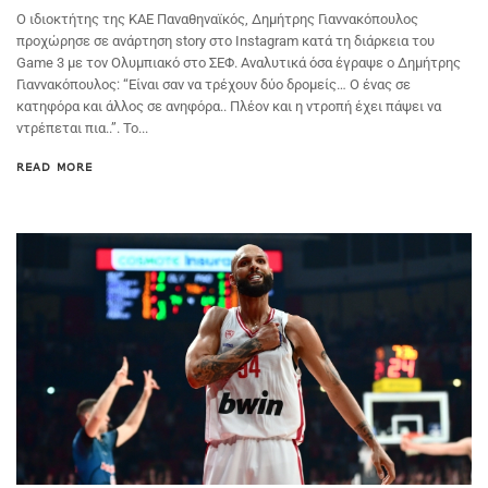
Ο ιδιοκτήτης της ΚΑΕ Παναθηναϊκός, Δημήτρης Γιαννακόπουλος
προχώρησε σε ανάρτηση story στο Instagram κατά τη διάρκεια του
Game 3 με τον Ολυμπιακό στο ΣΕΦ. Αναλυτικά όσα έγραψε ο Δημήτρης
Γιαννακόπουλος: “Είναι σαν να τρέχουν δύο δρομείς… Ο ένας σε
κατηφόρα και άλλος σε ανηφόρα.. Πλέον και η ντροπή έχει πάψει να
ντρέπεται πια..”. To...
READ MORE