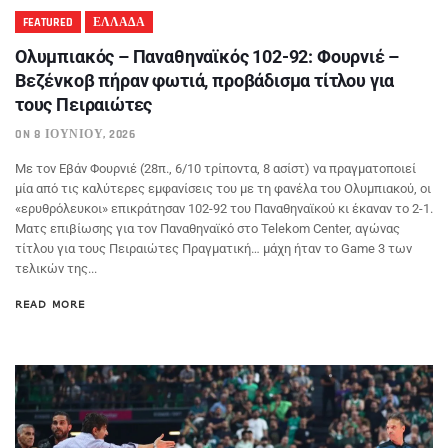
FEATURED
ΕΛΛΑΔΑ
Ολυμπιακός – Παναθηναϊκός 102-92: Φουρνιέ –
Βεζένκοβ πήραν φωτιά, προβάδισμα τίτλου για
τους Πειραιώτες
ON 8 ΙΟΥΝΊΟΥ, 2026
Με τον Εβάν Φουρνιέ (28π., 6/10 τρίποντα, 8 ασίστ) να πραγματοποιεί
μία από τις καλύτερες εμφανίσεις του με τη φανέλα του Ολυμπιακού, οι
«ερυθρόλευκοι» επικράτησαν 102-92 του Παναθηναϊκού κι έκαναν το 2-1.
Ματς επιβίωσης για τον Παναθηναϊκό στο Telekom Center, αγώνας
τίτλου για τους Πειραιώτες Πραγματική… μάχη ήταν το Game 3 των
τελικών της...
READ MORE