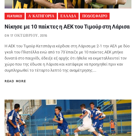
FEATURED
Α' ΚΑΤΗΓΟΡΙΑ
ΕΛΛΑΔΑ
ΠΟΔΟΣΦΑΙΡΟ
Νίκησε με 10 παίκτες η ΑΕΚ του Τιμούρ στη Λάρισα
ON 17 ΟΚΤΩΒΡΊΟΥ, 2016
Η ΑΕΚ του Τιμούρ Κετσπάγια κέρδισε στη Λάρισα με 2-1 την ΑΕΛ με δύο
γκολ του Πλατέλλα ενώ από το 73΄έπαιζε με 10 παίκτες.ΑΕΚ μπήκε
δυνατά στο παιχνίδι, έδειξε εξ αρχής ότι ήθελε να εκμεταλλευτεί τον
χώρο που της έδωσε η Λάρισα και κατάφερε να προηγηθεί πριν καν
συμπληρωθεί το τέταρτο λεπτό της αναμέτρησης....
READ MORE