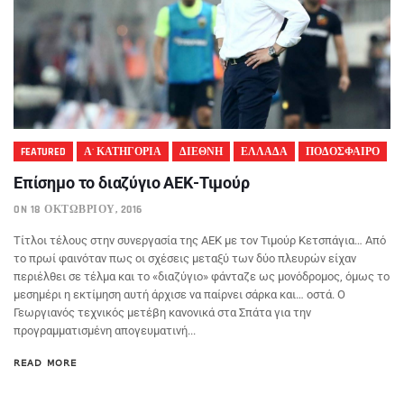
FEATURED
Α' ΚΑΤΗΓΟΡΙΑ
ΔΙΕΘΝΗ
ΕΛΛΑΔΑ
ΠΟΔΟΣΦΑΙΡΟ
Eπίσημο το διαζύγιο ΑΕΚ-Τιμούρ
ON 18 ΟΚΤΩΒΡΊΟΥ, 2016
Τίτλοι τέλους στην συνεργασία της ΑΕΚ με τον Τιμούρ Κετσπάγια… Από
το πρωί φαινόταν πως οι σχέσεις μεταξύ των δύο πλευρών είχαν
περιέλθει σε τέλμα και το «διαζύγιο» φάνταζε ως μονόδρομος, όμως το
μεσημέρι η εκτίμηση αυτή άρχισε να παίρνει σάρκα και… οστά. Ο
Γεωργιανός τεχνικός μετέβη κανονικά στα Σπάτα για την
προγραμματισμένη απογευματινή...
READ MORE