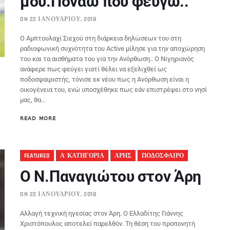
μου.Πονάω που φεύγω..
ON 22 ΙΑΝΟΥΑΡΊΟΥ, 2018
O Αμπτουλαχί Σιεχού στη διάρκεια δηλώσεων του στη
ραδιοφωνική συχνότητα του Active μίλησε για την αποχώρηση
του και τα αισθήματα του για την Ανόρθωση.. O Νιγηριανός
ανάφερε πως φεύγει γιατί θέλει να εξελιχθεί ως
ποδοσφαιριστής, τόνισε εκ νέου πως η Ανόρθωση είναι η
οικογένεια του, ενώ υποσχέθηκε πως εάν επιστρέψει στο νησί
μας, θα...
READ MORE
FEATURED
Α' ΚΑΤΗΓΟΡΙΑ
ΑΡΗΣ
ΠΟΔΟΣΦΑΙΡΟ
Ο Ν.Παναγιώτου στον Άρη
ON 22 ΙΑΝΟΥΑΡΊΟΥ, 2018
Αλλαγή τεχνική ηγεσίας στον Άρη. Ο Ελλαδίτης Γιάννης
Χριστόπουλος αποτελεί παρελθόν. Τη θέση του προπονητή