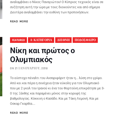
αναλαμβάνει ο Νίκος Παναγιώτου! Ο Κύπριος τεχνικός είναι σε
συζήτηση αυτή την ώρα με τους διοικούντες και από σήμερα
Δευτέρα αναλαμβάνει την ευθύνη των προπονήσεων.
READ MORE
FEATURED
Α' ΚΑΤΗΓΟΡΙΑ
ΔΙΕΘΝΗ
ΠΟΔΟΣΦΑΙΡΟ
Νίκη και πρώτος ο
Ολυμπιακός
ON 21 ΙΑΝΟΥΑΡΊΟΥ, 2018
Το εύστοχο πέναλτι του Ανσαριφάρντ ήταν η… λύση στο γρίφο.
Από κει και πέρα η συνέχεια ήταν εύκολη για τον Ολυμπιακό
που με 2 γκολ του Ιρανού κι ένα του Φορτούνη επικράτησε με 3-
0 της Ξάνθης και παραμένει μόνος στην κορυφή της
βαθμολογίας. Κόκκινη ο Κασάδο. Και με Τάκη Λεμονή. Και με
Οσκαρ Γκαρθία....
READ MORE