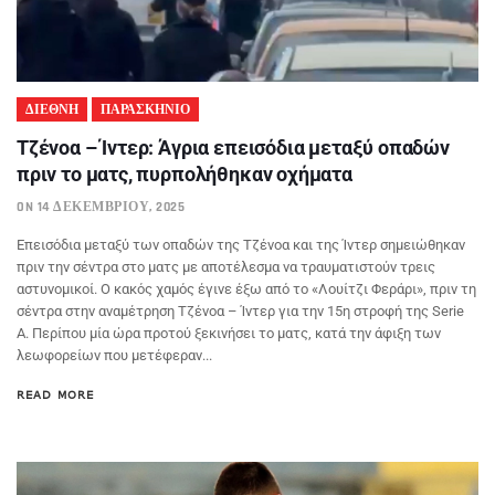
ΔΙΕΘΝΗ
ΠΑΡΑΣΚΗΝΙΟ
Τζένοα – Ίντερ: Άγρια επεισόδια μεταξύ οπαδών
πριν το ματς, πυρπολήθηκαν οχήματα
ON 14 ΔΕΚΕΜΒΡΊΟΥ, 2025
Επεισόδια μεταξύ των οπαδών της Τζένοα και της Ίντερ σημειώθηκαν
πριν την σέντρα στο ματς με αποτέλεσμα να τραυματιστούν τρεις
αστυνομικοί. Ο κακός χαμός έγινε έξω από το «Λουίτζι Φεράρι», πριν τη
σέντρα στην αναμέτρηση Τζένοα – Ίντερ για την 15η στροφή της Serie
A. Περίπου μία ώρα προτού ξεκινήσει το ματς, κατά την άφιξη των
λεωφορείων που μετέφεραν...
READ MORE