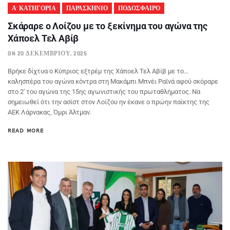
Α' ΚΑΤΗΓΟΡΙΑ
ΠΑΡΑΣΚΗΝΙΟ
ΠΟΔΟΣΦΑΙΡΟ
Σκάραρε ο Λοίζου με το ξεκίνημα του αγώνα της
Χάποελ Τελ Αβίβ
ON 20 ΔΕΚΕΜΒΡΊΟΥ, 2025
Βρήκε δίχτυα ο Κύπριος εξτρέμ της Χάποελ Τελ Αβίβ με το…
καλησπέρα του αγώνα κόντρα στη Μακάμπι Μπνέι Ραϊνά αφού σκόραρε
στο 2′ του αγώνα της 15ης αγωνιστικής του πρωταθλήματος. Να
σημειωθεί ότι την ασίστ στον Λοίζου ην έκανε ο πρώην παίκτης της
ΑΕΚ Λάρνακας, Όμρι Άλτμαν.
READ MORE