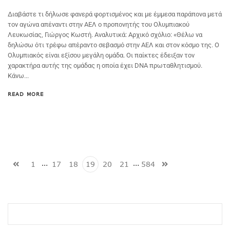
Διαβάστε τι δήλωσε φανερά φορτισμένος και με έμμεσα παράπονα μετά
τον αγώνα απέναντι στην ΑΕΛ ο προπονητής του Ολυμπιακού
Λευκωσίας, Γιώργος Κωστή. Αναλυτικά: Αρχικό σχόλιο: «Θέλω να
δηλώσω ότι τρέφω απέραντο σεβασμό στην ΑΕΛ και στον κόσμο της. Ο
Ολυμπιακός είναι εξίσου μεγάλη ομάδα. Οι παίκτες έδειξαν τον
χαρακτήρα αυτής της ομάδας η οποία έχει DNA πρωταθλητισμού.
Κάνω...
READ MORE
…
…
1
17
18
19
20
21
584