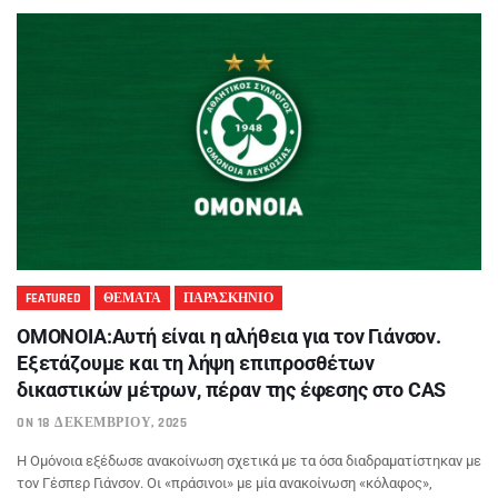
FEATURED
ΘΕΜΑΤΑ
ΠΑΡΑΣΚΗΝΙΟ
ΟΜΟΝΟΙΑ:Αυτή είναι η αλήθεια για τον Γιάνσον.
Εξετάζουμε και τη λήψη επιπροσθέτων
δικαστικών μέτρων, πέραν της έφεσης στο CAS
ON 18 ΔΕΚΕΜΒΡΊΟΥ, 2025
Η Ομόνοια εξέδωσε ανακοίνωση σχετικά με τα όσα διαδραματίστηκαν με
τον Γέσπερ Γιάνσον. Οι «πράσινοι» με μία ανακοίνωση «κόλαφος»,