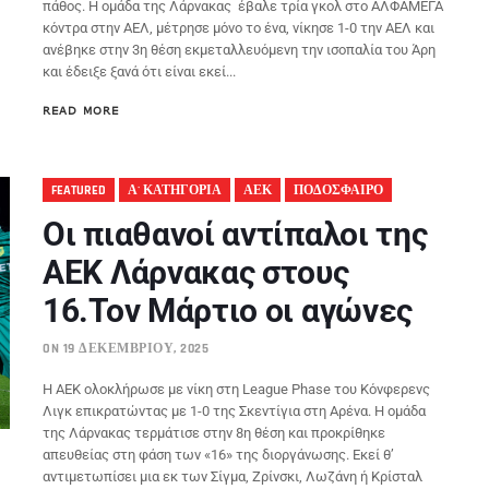
πάθος. Η ομάδα της Λάρνακας έβαλε τρία γκολ στο ΑΛΦΑΜΕΓΑ
κόντρα στην ΑΕΛ, μέτρησε μόνο το ένα, νίκησε 1-0 την ΑΕΛ και
ανέβηκε στην 3η θέση εκμεταλλευόμενη την ισοπαλία του Άρη
και έδειξε ξανά ότι είναι εκεί...
READ MORE
FEATURED
Α' ΚΑΤΗΓΟΡΙΑ
ΑΕΚ
ΠΟΔΟΣΦΑΙΡΟ
Οι πιαθανοί αντίπαλοι της
ΑΕΚ Λάρνακας στους
16.Τον Μάρτιο οι αγώνες
ON 19 ΔΕΚΕΜΒΡΊΟΥ, 2025
Η ΑΕΚ ολοκλήρωσε με νίκη στη League Phase του Κόνφερενς
Λιγκ επικρατώντας με 1-0 της Σκεντίγια στη Αρένα. Η ομάδα
της Λάρνακας τερμάτισε στην 8η θέση και προκρίθηκε
απευθείας στη φάση των «16» της διοργάνωσης. Εκεί θ’
αντιμετωπίσει μια εκ των Σίγμα, Ζρίνσκι, Λωζάνη ή Κρίσταλ