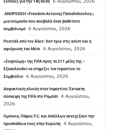
6 Αυγούστου, 2026
ελπίδες για την 14η θέση
ANOΡΘΩΣΗ:«Freedom Αντώνης Παπαδόπουλος»,
μια ονομασία που κουβαλά έναν βαθύτατο
6 Αυγούστου, 2026
συμβολισμό
Ρεσιτάλ από τον Άλεν: Χατ-τρικ στις ασίστ και η
6 Αυγούστου, 2026
αφιέρωση του Μέσι
«Συγγνώμη» της FIFA προς τα 211 μέλη της –
Εξακολουθεί να στηρίζει τον Ινφαντίνο το
6 Αυγούστου, 2026
Συμβούλιο
Ασφυκτικός κλοιός στον Ινφαντίνο: Έκτακτη
4 Αυγούστου,
σύσκεψη της FIFA στο Ραμπάτ
2026
Ομόνοια, Πάφος F.C. και Απόλλων συνεχίζουν την
4 Αυγούστου,
προσπάθεια τους στην Ευρώπη