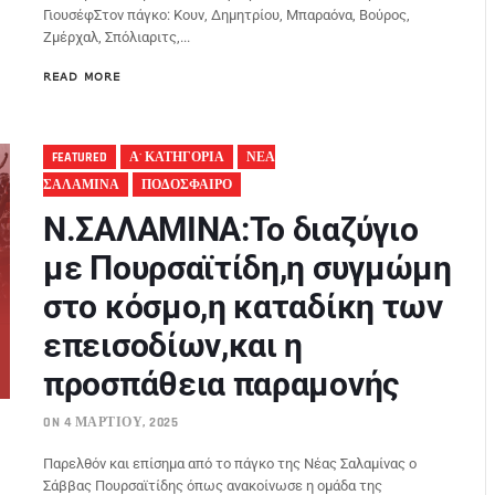
ΓιουσέφΣτον πάγκο: Κουν, Δημητρίου, Μπαραόνα, Βούρος,
Ζμέρχαλ, Σπόλιαριτς,...
READ MORE
FEATURED
Α' ΚΑΤΗΓΟΡΙΑ
ΝΕΑ
ΣΑΛΑΜΙΝΑ
ΠΟΔΟΣΦΑΙΡΟ
N.ΣΑΛΑΜΙΝΑ:Το διαζύγιο
με Πουρσαϊτίδη,η συγμώμη
στο κόσμο,η καταδίκη των
επεισοδίων,και η
προσπάθεια παραμονής
ON 4 ΜΑΡΤΊΟΥ, 2025
Παρελθόν και επίσημα από το πάγκο της Νέας Σαλαμίνας ο
Σάββας Πουρσαϊτίδης όπως ανακοίνωσε η ομάδα της