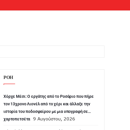
ΡΟΗ
Χόρχε Μέσι: Ο εργάτης από το Ροσάριο που πήρε
τον 13χρονο Λιονέλ από το χέρι και άλλαξε την
ιστορία του ποδοσφαίρου με μια υπογραφή σε…
9 Αυγούστου, 2026
χαρτοπετσέτα