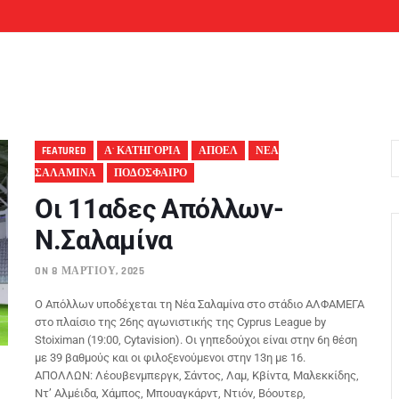
FEATURED
Α' ΚΑΤΗΓΟΡΙΑ
ΑΠΟΕΛ
ΝΕΑ
ΣΑΛΑΜΙΝΑ
ΠΟΔΟΣΦΑΙΡΟ
Οι 11αδες Απόλλων-
Ν.Σαλαμίνα
ON 8 ΜΑΡΤΊΟΥ, 2025
Ο Απόλλων υποδέχεται τη Νέα Σαλαμίνα στο στάδιο ΑΛΦΑΜΕΓΑ
στο πλαίσιο της 26ης αγωνιστικής της Cyprus League by
Stoiximan (19:00, Cytavision). Οι γηπεδούχοι είναι στην 6η θέση
με 39 βαθμούς και οι φιλοξενούμενοι στην 13η με 16.
ΑΠΟΛΛΩΝ: Λέουβενμπεργκ, Σάντος, Λαμ, Κβίντα, Μαλεκκίδης,
Ντ’ Αλμέιδα, Χάμπος, Μπουαγκάρντ, Ντιόν, Βόουτερ,