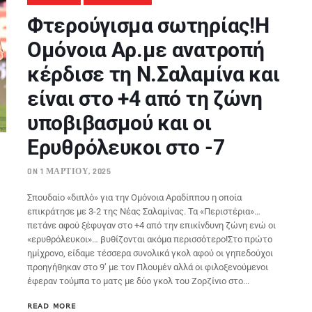
Φτερούγισμα σωτηρίας!Η
Ομόνοια Αρ.με ανατροπή
κέρδισε τη Ν.Σαλαμίνα και
είναι στο +4 από τη ζώνη
υποβιβασμού και οι
Ερυθρόλευκοι στο -7
ON 1 ΜΑΡΤΊΟΥ, 2025
Σπουδαίο «διπλό» για την Ομόνοια Αραδίππου η οποία
επικράτησε με 3-2 της Νέας Σαλαμίνας. Τα «Περιστέρια»…
πετάνε αφού ξέφυγαν στο +4 από την επικίνδυνη ζώνη ενώ οι
«ερυθρόλευκοι»… βυθίζονται ακόμα περισσότερο!Στο πρώτο
ημίχρονο, είδαμε τέσσερα συνολικά γκολ αφού οι γηπεδούχοι
προηγήθηκαν στο 9’ με τον Πλουμέν αλλά οι φιλοξενούμενοι
έφεραν τούμπα το ματς με δύο γκολ του Ζορζίνιο στο...
READ MORE