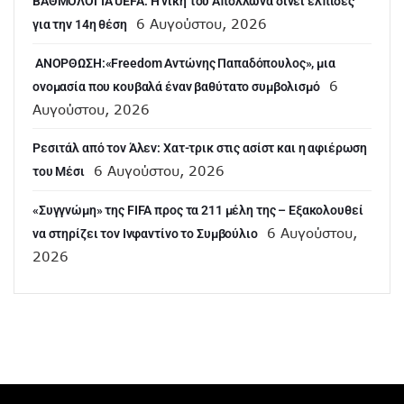
ΒΑΘΜΟΛΟΓΙΑ UEFA: Η νίκη του Απόλλωνα δίνει ελπίδες
6 Αυγούστου, 2026
για την 14η θέση
ANOΡΘΩΣΗ:«Freedom Αντώνης Παπαδόπουλος», μια
6
ονομασία που κουβαλά έναν βαθύτατο συμβολισμό
Αυγούστου, 2026
Ρεσιτάλ από τον Άλεν: Χατ-τρικ στις ασίστ και η αφιέρωση
6 Αυγούστου, 2026
του Μέσι
«Συγγνώμη» της FIFA προς τα 211 μέλη της – Εξακολουθεί
6 Αυγούστου,
να στηρίζει τον Ινφαντίνο το Συμβούλιο
2026