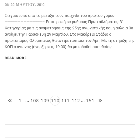
ON 28 ΜΑΡΤΊΟΥ, 2019
Στιγμιότυπο από το μεταξύ τους παιχνίδι του πρώτου γύρου.
————————————– Επιστροφή σε ρυθμούς Πρωταθλήματος Β’
Κατηγορίας με τις αναμετρήσεις της 25ης αγωνιστικής και η αυλαία θα
ανοίξει την Παρασκευή 29 Μαρτίου. Στο Μακάρειο Στάδιο ο
πρωτοπόρος Ολυμπιακός θα αντιμετωπίσει τον Άρη. Με τη στήριξη της
ΚΟΠ ο αγώνας (έναρξη στις 19:00) θα μεταδοθεί απευθείας...
READ MORE
…
…
1
108
109
110
111
112
151