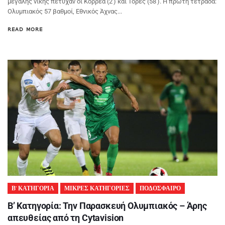
μεγάλης νίκης πέτυχαν οι Κορρέα (2′) και Τόρες (58′). Η πρώτη τετράδα:
Ολυμπιακός 57 βαθμοί, Εθνικός Άχνας...
READ MORE
Β’ ΚΑΤΗΓΟΡΙΑ
ΜΙΚΡΕΣ ΚΑΤΗΓΟΡΙΕΣ
ΠΟΔΟΣΦΑΙΡΟ
Β’ Κατηγορία: Την Παρασκευή Ολυμπιακός – Άρης
απευθείας από τη Cytavision