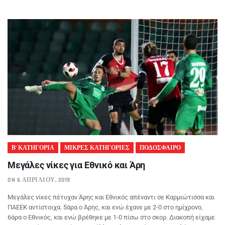
Β’ ΚΑΤΗΓΟΡΙΑ
ΜΙΚΡΕΣ ΚΑΤΗΓΟΡΙΕΣ
ΠΟΔΟΣΦΑΙΡΟ
Μεγάλες νίκες για Εθνικό και Άρη
ON 6 ΑΠΡΙΛΊΟΥ, 2019
Μεγάλες νίκες πέτυχαν Άρης και Εθνικός απέναντι σε Καρμιώτισσα και
ΠΑΕΕΚ αντίστοιχα. 5άρα ο Άρης, και ενώ έχανε με 2-0 στο ημίχρονο,
6άρα ο Εθνικός, και ενώ βρέθηκε με 1-0 πίσω στο σκορ. Διακοπή είχαμε