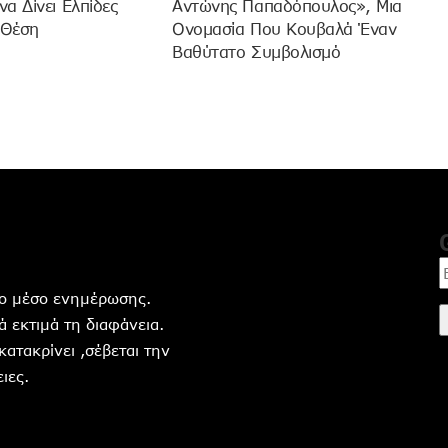
α Δίνει Ελπίδες
Αντώνης Παπαδόπουλος», Μια
 Θέση
Ονομασία Που Κουβαλά Έναν
Βαθύτατο Συμβολισμό
ητο μέσο ενημέρωσης.
 εκτιμά τη διαφάνεια.
 κατακρίνει ,σέβεται την
ιες.