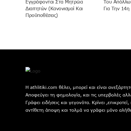
Εγγράφονται Στα Μητρώα
Του Απόλλων
Διαιτητών (κανονισμοί Και
Για Την 14η
Προϋποθέσεις)
Η athlitiki.com θέλει, μπορεί και είναι ανεξάρτ
Αποφεύγει τη φημολογία, και τις υπερβολές αλλά
Γράφει ειδήσεις και γεγονότα. Κρίνει ,επικροτεί,
αντίθετη άποψη και τολμά να γράφει μόνο αλήθε