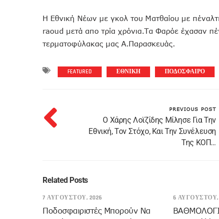
Η Εθνική Νέων με γκολ του Ματθαίου με πέναλτι
raoud μετά απο τρία χρόνια.Τα Φαρόε έχασαν π
τερματοφύλακας μας Α.Παρασκευάς.
FEATURED
ΕΘΝΙΚΗ
ΠΟΔΟΣΦΑΙΡΟ
PREVIOUS POST
Ο Χάρης Λοϊζίδης Μίλησε Για Την
Εθνική, Τον Στόχο, Και Την Συνέλευση
Της ΚΟΠ…
Related Posts
7 ΑΥΓΟΎΣΤΟΥ, 2026
6 ΑΥΓΟΎΣΤΟΥ, 
Ποδοσφαιριστές Μπορούν Να
ΒΑΘΜΟΛΟΓΙΑ