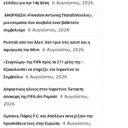
6 Αυγούστου, 2026
ελπίδες για την 14η θέση
ANOΡΘΩΣΗ:«Freedom Αντώνης Παπαδόπουλος»,
μια ονομασία που κουβαλά έναν βαθύτατο
6 Αυγούστου, 2026
συμβολισμό
Ρεσιτάλ από τον Άλεν: Χατ-τρικ στις ασίστ και η
6 Αυγούστου, 2026
αφιέρωση του Μέσι
«Συγγνώμη» της FIFA προς τα 211 μέλη της –
Εξακολουθεί να στηρίζει τον Ινφαντίνο το
6 Αυγούστου, 2026
Συμβούλιο
Ασφυκτικός κλοιός στον Ινφαντίνο: Έκτακτη
4 Αυγούστου,
σύσκεψη της FIFA στο Ραμπάτ
2026
Ομόνοια, Πάφος F.C. και Απόλλων συνεχίζουν την
4 Αυγούστου,
προσπάθεια τους στην Ευρώπη