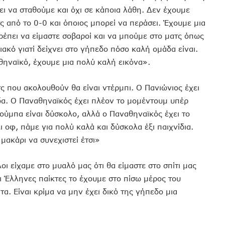
πει να σταθούμε και όχι σε κάποια λάθη. Δεν έχουμε
ς από το 0-0 και όποιος μπορεί να περάσει. Έχουμε μια
ρέπει να είμαστε σοβαροί και να μπούμε στο ματς όπως
ακό γιατί δείχνει στο γήπεδο πόσο καλή ομάδα είναι.
θηναϊκό, έχουμε μια πολύ καλή εικόνα».
 που ακολουθούν θα είναι ντέρμπι. Ο Πανιώνιος έχει
άδα. Ο Παναθηναϊκός έχει πλέον το μομέντουμ υπέρ
 Τούμπα είναι δύσκολο, αλλά ο Παναθηναϊκός έχει το
 οφ, πάμε για πολύ καλά και δύσκολα έξι παιχνίδια.
 μακάρι να συνεχιστεί έτσι»
οι είχαμε στο μυαλό μας ότι θα είμαστε στο σπίτι μας
Οι Έλληνες παίκτες το έχουμε στο πίσω μέρος του
α. Είναι κρίμα να μην έχει δικό της γήπεδο μια