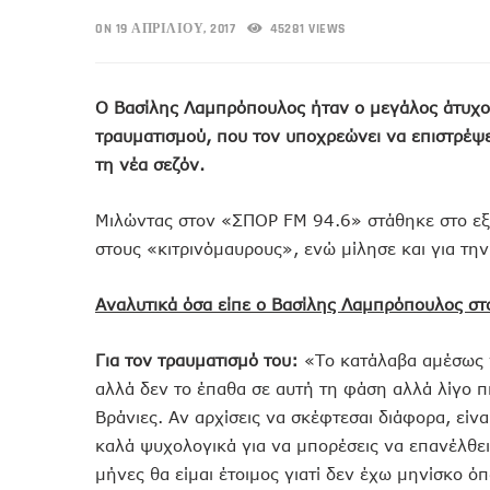
ON 19 ΑΠΡΙΛΊΟΥ, 2017
45281 VIEWS
Ο Βασίλης Λαμπρόπουλος ήταν ο μεγάλος άτυχος
τραυματισμού, που τον υποχρεώνει να επιστρέψ
τη νέα σεζόν.
Μιλώντας στον «ΣΠΟΡ FM 94.6» στάθηκε στο εξαι
στους «κιτρινόμαυρους», ενώ μίλησε και για τη
Αναλυτικά όσα είπε ο Βασίλης Λαμπρόπουλος στο
Για τον τραυματισμό του:
«Το κατάλαβα αμέσως γ
αλλά δεν το έπαθα σε αυτή τη φάση αλλά λίγο π
Βράνιες. Αν αρχίσεις να σκέφτεσαι διάφορα, είναι
καλά ψυχολογικά για να μπορέσεις να επανέλθεις
μήνες θα είμαι έτοιμος γιατί δεν έχω μηνίσκο ό