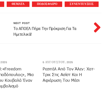
ΘΕΜΑΤΑ
ΠΟΔΟΣΦΑΙΡΟ
ΣΥΝΕΝΤΕΥΞΕΙΣ
NEXT POST
Το ΑΠΟΕΛ Πήρε Την Πρόκριση Για Τα
Ημιτελικά!
2026
6 ΑΥΓΟΎΣΤΟΥ, 2026
:«Freedom
Ρεσιτάλ Από Τον Άλεν: Χατ-
παδόπουλος», Μια
Τρικ Στις Ασίστ Και Η
ου Κουβαλά Έναν
Αφιέρωση Του Μέσι
υμβολισμό