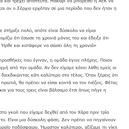
ται και τρέχει απίστευτα. Μακάρι να μπορέσει η ΑΕΚ να
αι αν ο Σέρχιο ερχόταν σε μια περίοδο που δεν ήταν η
ε στήριξε πολύ, οπότε είναι δύσκολο να είμαι
νομίζω ότι έσωσε τη χρονιά μόνος του και έδειξε ότι
. Ήρθε και κατάφερε να σώσει όλη τη χρονιά»
προσθήκες που έγιναν, η ομάδα έγινε πλήρης. Ποιον
ιγμή από την ομάδα. Αν δεν είχαμε κάνει λάθη εμείς οι
 διεκδικώντας κάτι καλύτερο στο τέλος. Όταν ξέρεις ότι
 πρωτιά, θα πρέπει να είσαι κοντά να τον πιέζεις. Φέτος
και για τους τρεις είναι βάλσαμο έτσι όπως πήγε η
ο γκολ που είχαμε δεχθεί από τον Χάρα πριν τρία
ίτο. Είναι μια δύσκολη φάση. Δεν πρέπει να πηγαίνουν
ωραίο ποδόσφαιρο. Ήμασταν καλύτεροι, αξίζαμε τη νίκη