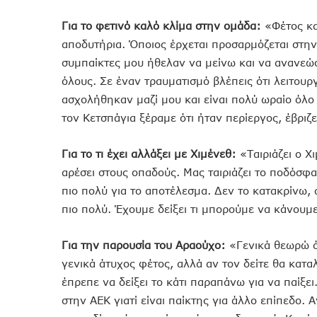
Για το φετινό καλό κλίμα στην ομάδα:
«Φέτος κα
αποδυτήρια. Όποιος έρχεται προσαρμόζεται στην 
συμπαίκτες μου ήθελαν να μείνω και να ανανεώσ
όλους. Σε έναν τραυματισμό βλέπεις ότι λειτουργ
ασχολήθηκαν μαζί μου και είναι πολύ ωραίο όλο 
τον Κετσπάγια ξέραμε ότι ήταν περίεργος, έβριζ
Για το τι έχει αλλάξει με Χιμένεθ:
«Ταιριάζει ο Χ
αρέσει στους οπαδούς. Μας ταιριάζει το ποδόσφα
πιο πολύ για το αποτέλεσμα. Δεν το κατακρίνω, α
πιο πολύ. Έχουμε δείξει τι μπορούμε να κάνουμ
Για την παρουσία του Αραούχο:
«Γενικά θεωρώ ό
γενικά άτυχος φέτος, αλλά αν τον δείτε θα καταλ
έπρεπε να δείξει το κάτι παραπάνω για να παίξει
στην ΑΕΚ γιατί είναι παίκτης για άλλο επίπεδο. 