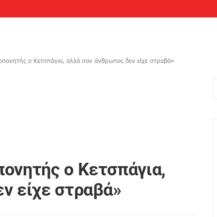
οπονητής ο Κετσπάγια, αλλά σαν άνθρωπος δεν είχε στραβά»
ονητής ο Κετσπάγια,
ν είχε στραβά»