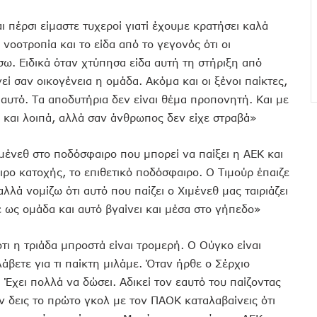
ι πέρσι είμαστε τυχεροί γιατί έχουμε κρατήσει καλά
νοοτροπία και το είδα από το γεγονός ότι οι
ω. Ειδικά όταν χτύπησα είδα αυτή τη στήριξη από
εί σαν οικογένεια η ομάδα. Ακόμα και οι ξένοι παίκτες,
αυτό. Τα αποδυτήρια δεν είναι θέμα προπονητή. Και με
ε και λοιπά, αλλά σαν άνθρωπος δεν είχε στραβά»
ιμένεθ στο ποδόσφαιρο που μπορεί να παίξει η ΑΕΚ και
ιρο κατοχής, το επιθετικό ποδόσφαιρο. Ο Τιμούρ έπαιζε
λλά νομίζω ότι αυτό που παίζει ο Χιμένεθ μας ταιριάζει
ε ως ομάδα και αυτό βγαίνει και μέσα στο γήπεδο»
τι η τριάδα μπροστά είναι τρομερή. Ο Ούγκο είναι
άβετε για τι παίκτη μιλάμε. Όταν ήρθε ο Σέρχιο
. Έχει πολλά να δώσει. Αδικεί τον εαυτό του παίζοντας
Αν δεις το πρώτο γκολ με τον ΠΑΟΚ καταλαβαίνεις ότι