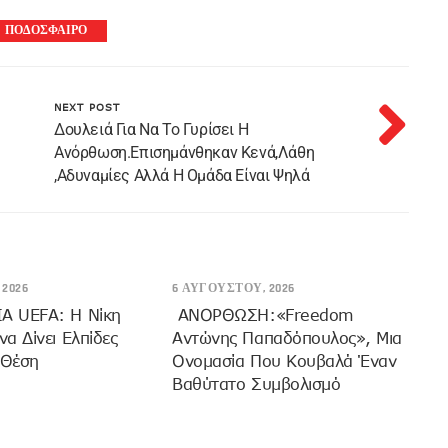
ΠΟΔΟΣΦΑΙΡΟ
NEXT POST
Δουλειά Για Να Το Γυρίσει Η
Ανόρθωση.Επισημάνθηκαν Κενά,λάθη
,αδυναμίες Αλλά Η Ομάδα Είναι Ψηλά
2026
6 ΑΥΓΟΎΣΤΟΥ, 2026
 UEFA: Η Νίκη
ANOΡΘΩΣΗ:«Freedom
α Δίνει Ελπίδες
Αντώνης Παπαδόπουλος», Μια
 Θέση
Ονομασία Που Κουβαλά Έναν
Βαθύτατο Συμβολισμό