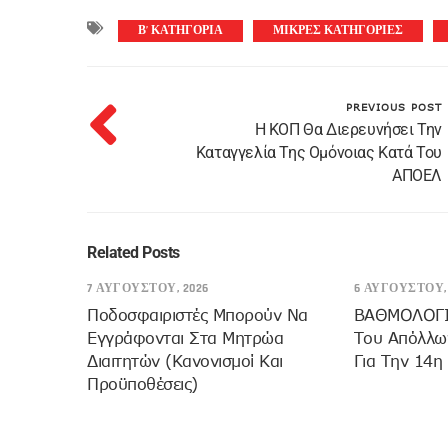
Β’ ΚΑΤΗΓΟΡΙΑ
ΜΙΚΡΕΣ ΚΑΤΗΓΟΡΙΕΣ
PREVIOUS POST
Η ΚΟΠ Θα Διερευνήσει Την
Καταγγελία Της Ομόνοιας Κατά Του
ΑΠΟΕΛ
Related Posts
7 ΑΥΓΟΎΣΤΟΥ, 2026
6 ΑΥΓΟΎΣΤΟΥ, 
Ποδοσφαιριστές Μπορούν Να
ΒΑΘΜΟΛΟΓΙΑ
Εγγράφονται Στα Μητρώα
Του Απόλλων
Διαιτητών (κανονισμοί Και
Για Την 14η
Προϋποθέσεις)