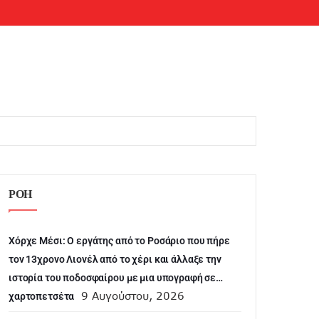
ΡΟΗ
Χόρχε Μέσι: Ο εργάτης από το Ροσάριο που πήρε
τον 13χρονο Λιονέλ από το χέρι και άλλαξε την
ιστορία του ποδοσφαίρου με μια υπογραφή σε…
9 Αυγούστου, 2026
χαρτοπετσέτα