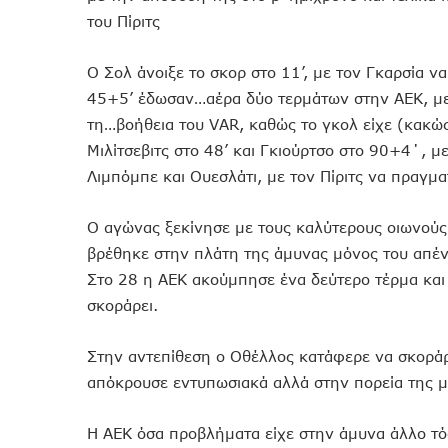
του Πίριτς
Ο Σολ άνοιξε το σκορ στο 11’, με τον Γκαρσία να
45+5’ έδωσαν…αέρα δύο τερμάτων στην ΑΕΚ, με 
τη…βοήθεια του VAR, καθώς το γκολ είχε (κακώς
Μιλίτσεβιτς στο 48’ και Γκιούρτσο στο 90+4΄, μ
Λιμπόμπε και Ουεσλάτι, με τον Πίριτς να πραγμα
Ο αγώνας ξεκίνησε με τους καλύτερους οιωνούς
βρέθηκε στην πλάτη της άμυνας μόνος του απέν
Στο 28 η ΑΕΚ ακούμπησε ένα δεύτερο τέρμα και 
σκοράρει.
Στην αντεπίθεση ο Οθέλλος κατάφερε να σκοράρε
απόκρουσε εντυπωσιακά αλλά στην πορεία της μ
Η ΑΕΚ όσα προβλήματα είχε στην άμυνα άλλο τό