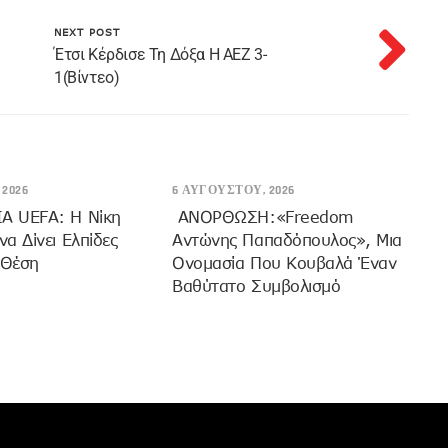
NEXT POST
Έτσι Κέρδισε Τη Δόξα Η ΑΕΖ 3-
1(βίντεο)
2026
6 ΑΥΓΟΎΣΤΟΥ, 2026
 UEFA: Η Νίκη
ANOΡΘΩΣΗ:«Freedom
α Δίνει Ελπίδες
Αντώνης Παπαδόπουλος», Μια
 Θέση
Ονομασία Που Κουβαλά Έναν
Βαθύτατο Συμβολισμό