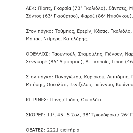
ΑΕΚ: Πίριτς, Γκαρσία (73′ Γκαλιόλο), Σάντσες, Μ
Σάντος (63′ Γκιούρτσο), Φαράζ (86′ Ντιούνκου),
Στον πάγκο: Τούμπας, Ερερίν, Κάσας, Γκαλιόλο,
Μάμας, Ντίμερς, Κατελάρης.
ΟΘΕΛΛΟΣ: Ταουντούλ, Σταμούλης, Γιάνσεν, Ναρντ
Σενγκαρέ (86′ Λιμπόμπε), Λ. Γκαρσία, Γιάσο (46
Στον πάγκο: Παναγιώτου, Κυριάκου, Λιμπόμπε, 
Μιτόσης, Ουεσλάτι, Βενιζέλου, Ιωάννου, Κορίνου
ΚΙΤΡΙΝΕΣ: Πονς / Γιάσο, Ουεσλάτι.
ΣΚΟΡΕΡ: 11′, 45+5 Σολ, 38′ Τρισκόφσκι / 26′ Γ
ΘΕΑΤΕΣ: 2221 εισιτήρια