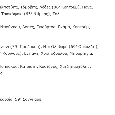
ιλίτσεβιτς, Τόμοβιτς, Λέδες (86′ Καπτούμ), Πονς,
 Τρισκόφσκι (63′ Ντίμερς), Σολ.
 Ντιούνκου, Λόπες, Γκιούρτσο, Γκάμα, Καπτούμ,
ίνι (79′ Ποπέσκου), Ντε Ολιβέιρα (69′ Ουεσλάτι),
′ Κορίνους), Εντιαγέ, Χριστοδούλου, Μπραμπίγια.
Ποπέσκου, Κατσιάτη, Καστάνας, Χατζηπασχάλης,
ς.
καρσία, 59′ Σανγκαρέ