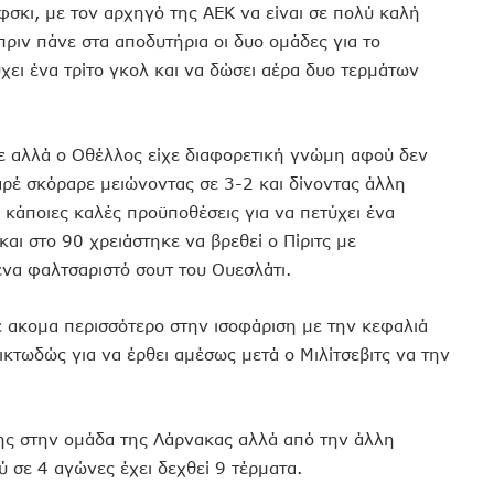
φσκι, με τον αρχηγό της ΑΕΚ να είναι σε πολύ καλή
πριν πάνε στα αποδυτήρια οι δυο ομάδες για το
χει ένα τρίτο γκολ και να δώσει αέρα δυο τερμάτων
ε αλλά ο Οθέλλος είχε διαφορετική γνώμη αφού δεν
καρέ σκόραρε μειώνοντας σε 3-2 και δίνοντας άλλη
 κάποιες καλές προϋποθέσεις για να πετύχει ένα
και στο 90 χρειάστηκε να βρεθεί ο Πίριτς με
ένα φαλτσαριστό σουτ του Ουεσλάτι.
 ακομα περισσότερο στην ισοφάριση με την κεφαλιά
τικτωδώς για να έρθει αμέσως μετά ο Μιλίτσεβιτς να την
κης στην ομάδα της Λάρνακας αλλά από την άλλη
 σε 4 αγώνες έχει δεχθεί 9 τέρματα.