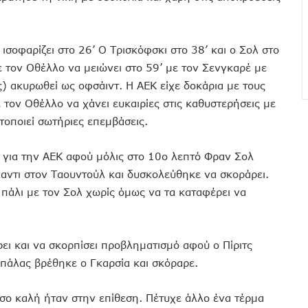
 ισοφαρίζει στο 26’ Ο Τρισκόφσκι στο 38’ και ο Σολ στο
τον Οθέλλο να μειώνει στο 59’ με τον Σενγκαρέ με
) ακυρωθεί ως οφσάιντ. Η ΑΕΚ είχε δοκάρια με τους
ε τον Οθέλλο να χάνει ευκαιρίες στις καθυστερήσεις με
τοποιεί σωτήριες επεμβάσεις.
 για την ΑΕΚ αφού μόλις στο 10ο λεπτό Φραν Σολ
αντι στον Ταουντούλ και δυσκολεύθηκε να σκοράρει.
πάλι με τον Σολ χωρίς όμως να τα καταφέρει να
ι και να σκορπίσει προβληματισμό αφού ο Πίριτς
πάλας βρέθηκε ο Γκαρσία και σκόραρε.
σο καλή ήταν στην επίθεση. Πέτυχε άλλο ένα τέρμα