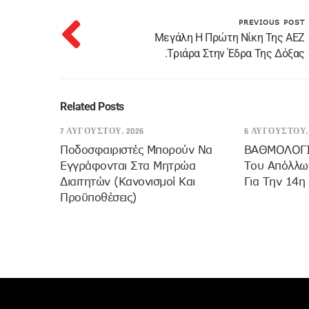
PREVIOUS POST
Μεγάλη Η Πρώτη Νίκη Της ΑΕΖ
.Τριάρα Στην Έδρα Της Δόξας
Related Posts
7 ΑΥΓΟΎΣΤΟΥ, 2026
6 ΑΥΓΟΎΣΤΟΥ, 
Ποδοσφαιριστές Μπορούν Να
ΒΑΘΜΟΛΟΓΙΑ
Εγγράφονται Στα Μητρώα
Του Απόλλων
Διαιτητών (κανονισμοί Και
Για Την 14η
Προϋποθέσεις)