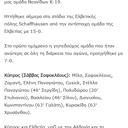
μας ομάδα Νεανίδων Κ-19.
Ηττήθηκε σήμερα στο στάδιο της Ελβετικής
πόλης Schaffhausen από την αντίστοιχη ομάδα της
Ελβετίας με 15-0.
Στο πρώτο ημίχρονο η γηπεδούχος ομάδα που ήταν
ανώτερη σε όλη τη διάρκεια του αγώνα, προηγήθηκε με
7-0.
Κύπρος (Σάββας Σοφοκλέους):
Μίλα, Σοφοκλέους,
Ζαμανή, Ελένη Παναγιώτου, Cusick, Στέλλα
Παναγιώτου (46′ Σεργίδη), Πολυδώρου (20′
Στυλιανού), Βασιλείου (46′ Σίλου), Διονυσίου,
Κωνσταντίνου (63′ Γαλάτη), Κυριακίδη (63′
Χρυσάνθου).
Κύπρος και Ελβετία, μαζί με την Αλβανία και τη