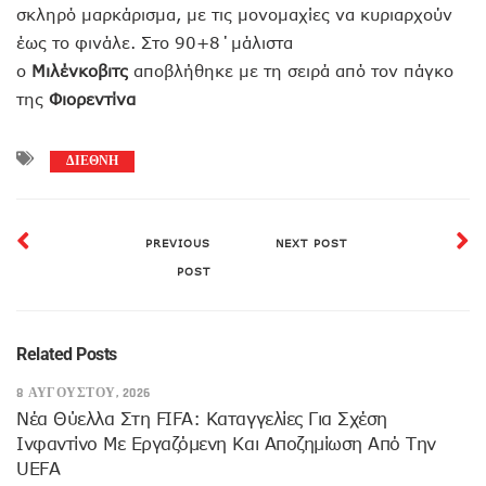
σκληρό μαρκάρισμα, με τις μονομαχίες να κυριαρχούν
έως το φινάλε. Στο 90+8΄μάλιστα
ο
Μιλένκοβιτς
αποβλήθηκε με τη σειρά από τον πάγκο
της
Φιορεντίνα
ΔΙΕΘΝΗ
PREVIOUS
NEXT POST
POST
Related Posts
8 ΑΥΓΟΎΣΤΟΥ, 2026
Νέα Θύελλα Στη FIFA: Καταγγελίες Για Σχέση
Ινφαντίνο Με Εργαζόμενη Και Αποζημίωση Από Την
UEFA