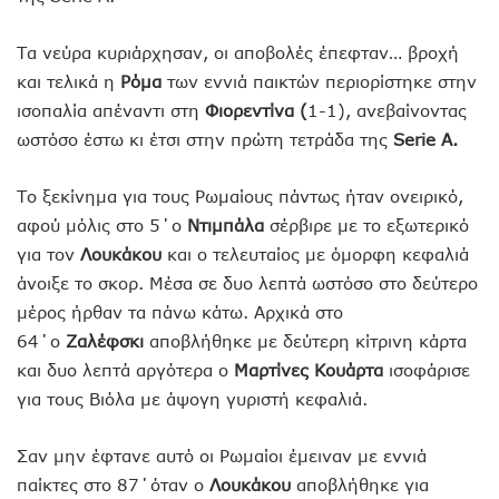
Τα νεύρα κυριάρχησαν, οι αποβολές έπεφταν… βροχή
και τελικά η
Ρόμα
των εννιά παικτών περιορίστηκε στην
ισοπαλία απέναντι στη
Φιορεντίνα (
1-1), ανεβαίνοντας
ωστόσο έστω κι έτσι στην πρώτη τετράδα της
Serie A.
Το ξεκίνημα για τους Ρωμαίους πάντως ήταν ονειρικό,
αφού μόλις στο 5΄ο
Ντιμπάλα
σέρβιρε με το εξωτερικό
για τον
Λουκάκου
και ο τελευταίος με όμορφη κεφαλιά
άνοιξε το σκορ. Μέσα σε δυο λεπτά ωστόσο στο δεύτερο
μέρος ήρθαν τα πάνω κάτω. Αρχικά στο
64΄ο
Ζαλέφσκι
αποβλήθηκε με δεύτερη κίτρινη κάρτα
και δυο λεπτά αργότερα ο
Μαρτίνες Κουάρτα
ισοφάρισε
για τους Βιόλα με άψογη γυριστή κεφαλιά.
Σαν μην έφτανε αυτό οι Ρωμαίοι έμειναν με εννιά
παίκτες στο 87΄όταν ο
Λουκάκου
αποβλήθηκε για