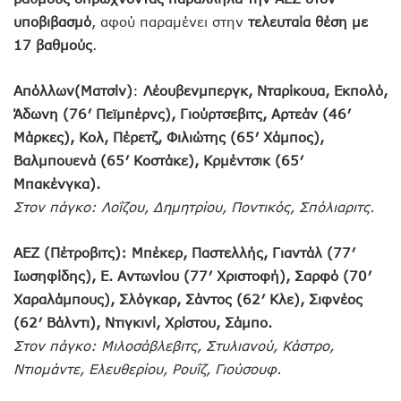
υποβιβασμό
, αφού παραμένει στην
τελευταία θέση με
17 βαθμούς
.
Aπόλλων
(Ματσίν)
:
Λέουβενμπεργκ, Νταρίκουα, Εκπολό,
Άδωνη (76′ Πεϊμπέρνς), Γιούρτσεβιτς, Αρτεάν (46′
Μάρκες), Κολ, Πέρετζ, Φιλιώτης (65′ Χάμπος),
Βαλμπουενά (65′ Κοστάκε), Κρμέντσικ (65′
Μπακένγκα).
Στον πάγκο: Λοΐζου, Δημητρίου, Ποντικός, Σπόλιαριτς.
ΑΕΖ (Πέτροβιτς): Μπέκερ, Παστελλής, Γιαντάλ (77′
Ιωσηφίδης), Ε. Αντωνίου (77′ Χριστοφή), Σαρφό (70′
Χαραλάμπους), Σλόγκαρ, Σάντος (62′ Κλε), Σιφνέος
(62′ Βάλντι), Ντιγκινί, Χρίστου, Σάμπο.
Στον πάγκο: Μιλοσάβλεβιτς, Στυλιανού, Κάστρο,
Ντιομάντε, Ελευθερίου, Ρουΐζ, Γιούσουφ.