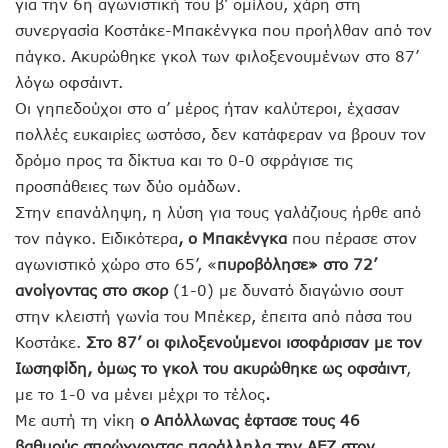
για την 6η αγωνιστική του β’ ομίλου, χάρη στη
συνεργασία Κοστάκε-Μπακένγκα που προήλθαν από τον
πάγκο. Ακυρώθηκε γκολ των φιλοξενουμένων στο 87’
λόγω οφσάιντ.
Οι γηπεδούχοι στο α’ μέρος ήταν καλύτεροι, έχασαν
πολλές ευκαιρίες ωστόσο, δεν κατάφεραν να βρουν τον
δρόμο προς τα δίκτυα και το 0-0 σφράγισε τις
προσπάθειες των δύο ομάδων.
Στην επανάληψη, η λύση για τους γαλάζιους ήρθε από
τον πάγκο. Ειδικότερα
, ο Μπακένγκα
που πέρασε στον
αγωνιστικό χώρο στο 65’, «
πυροβόλησε» στο 72’
ανοίγοντας στο σκορ
(1-0) με δυνατό διαγώνιο σουτ
στην κλειστή γωνία του Μπέκερ, έπειτα από πάσα του
Κοστάκε.
Στο 87’ οι φιλοξενούμενοι ισοφάρισαν με τον
Ιωσηφίδη, όμως το γκολ του ακυρώθηκε ως οφσάιντ
,
με το 1-0 να μένει μέχρι το τέλος
.
Με αυτή τη νίκη
ο
Aπόλλωνας
έφτασε τους 46
βαθμούς
σπρώχνοντας παράλληλα την ΑΕΖ στον