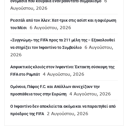
6
ονομασία που κουβαλά έναν βαθύτατο συμβολισμό
Αυγούστου, 2026
Ρεσιτάλ από τον Άλεν: Χατ-τρικ στις ασίστ και η αφιέρωση
6 Αυγούστου, 2026
του Μέσι
«Συγγνώμη» της FIFA προς τα 211 μέλη της – Εξακολουθεί
6 Αυγούστου,
να στηρίζει τον Ινφαντίνο το Συμβούλιο
2026
Ασφυκτικός κλοιός στον Ινφαντίνο: Έκτακτη σύσκεψη της
4 Αυγούστου, 2026
FIFA στο Ραμπάτ
Ομόνοια, Πάφος F.C. και Απόλλων συνεχίζουν την
4 Αυγούστου, 2026
προσπάθεια τους στην Ευρώπη
Ο Ινφαντίνο δεν αποκλείεται ακόμα και να παραιτηθεί από
2 Αυγούστου, 2026
πρόεδρος της FIFA