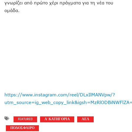
γνωρίζει από πρώτο χέρι πράγματα για τη νέα του
ομάδα.
https://www.instagram.com/reel/DLxIlMANVpw/?
utm_source=ig_web_copy_link&igsh=MzRlODBiNWFlZA
FEATURED
Α' ΚΑΤΗΓΟΡΙΑ
ΑΕΛ
ΠΟΔΟΣΦΑΙΡΟ