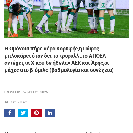
Η Ομόνοια πήρε αέρα κορυφής,η Πάφος
μπλοκάρει όταν δει το τριφύλλι,το ΑΠΟΕΛ
αντέχει,τα Χ που δε ήθελαν ΑΕΚ και Άρης,οι
μάχες στο β΄όμιλο (βαθμολογία και συνέχεια)
ON 28 ΟΚΤΩΒΡΊΟΥ, 2025
920 VIEWS