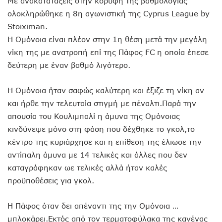
Με ανακατατάξεις στην κορυφή της βαθμολογίας
ολοκληρώθηκε η 8η αγωνιστική της Cyprus League by
Stoiximan.
Η Ομόνοια είναι πλέον στην 1η θέση μετά την μεγάλη
νίκη της με ανατροπή επί της Πάφος FC η οποία έπεσε
δεύτερη με έναν βαθμό λιγότερο.
H Oμόνοια ήταν σαφώς καλύτερη και έξιζε τη νίκη αν
και ήρθε την τελευταία στιγμή με πέναλτι.Παρά την
απουσία του Κουλιμπαλί η άμυνα της Ομόνοιας
κινδύνεψε μόνο στη φάση που δέχθηκε το γκολ,το
κέντρο της κυριάρχησε και η επίθεση της έλιωσε την
αντίπαλη άμυνα με 14 τελικές και άλλες που δεν
καταγράφηκαν ωε τελικές αλλά ήταν καλές
προϋποθέσεις για γκολ.
Η Πάφος όταν δει απέναντι της την Ομόνοια …
μπλοκάρει.Εκτός από τον τερματοφύλακα της κανένας