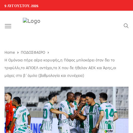
9 ΑΥΓΟΎΣΤΟΥ, 2026
Toggle
navigation
Home
ΠΟΔΟΣΦΑΙΡΟ
Η Ομόνοια πήρε αέρα κορυφής,η Πάφος μπλοκάρει όταν δει το
τριφύλλι,το ΑΠΟΕΛ αντέχει,τα Χ που δε ήθελαν ΑΕΚ και Άρης,οι
μάχες στο β΄όμιλο (βαθμολογία και συνέχεια)