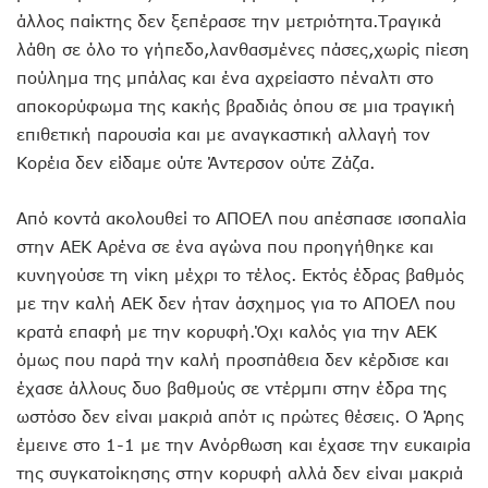
άλλος παίκτης δεν ξεπέρασε την μετριότητα.Τραγικά
λάθη σε όλο το γήπεδο,λανθασμένες πάσες,χωρίς πίεση
πούλημα της μπάλας και ένα αχρείαστο πέναλτι στο
αποκορύφωμα της κακής βραδιάς όπου σε μια τραγική
επιθετική παρουσία και με αναγκαστική αλλαγή τον
Κορέια δεν είδαμε ούτε Άντερσον ούτε Ζάζα.
Από κοντά ακολουθεί το ΑΠΟΕΛ που απέσπασε ισοπαλία
στην ΑΕΚ Αρένα σε ένα αγώνα που προηγήθηκε και
κυνηγούσε τη νίκη μέχρι το τέλος. Εκτός έδρας βαθμός
με την καλή ΑΕΚ δεν ήταν άσχημος για το ΑΠΟΕΛ που
κρατά επαφή με την κορυφή.Όχι καλός για την ΑΕΚ
όμως που παρά την καλή προσπάθεια δεν κέρδισε και
έχασε άλλους δυο βαθμούς σε ντέρμπι στην έδρα της
ωστόσο δεν είναι μακριά απότ ις πρώτες θέσεις. Ο Άρης
έμεινε στο 1-1 με την Ανόρθωση και έχασε την ευκαιρία
της συγκατοίκησης στην κορυφή αλλά δεν είναι μακριά