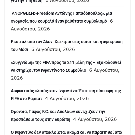
6 Αυγούστου, 2026
για την 14η θέση
ANOΡΘΩΣΗ:«Freedom Αντώνης Παπαδόπουλος», μια
6
ονομασία που κουβαλά έναν βαθύτατο συμβολισμό
Αυγούστου, 2026
Ρεσιτάλ από τον Άλεν: Χατ-τρικ στις ασίστ και η αφιέρωση
6 Αυγούστου, 2026
του Μέσι
«Συγγνώμη» της FIFA προς τα 211 μέλη της – Εξακολουθεί
6 Αυγούστου,
να στηρίζει τον Ινφαντίνο το Συμβούλιο
2026
Ασφυκτικός κλοιός στον Ινφαντίνο: Έκτακτη σύσκεψη της
4 Αυγούστου, 2026
FIFA στο Ραμπάτ
Ομόνοια, Πάφος F.C. και Απόλλων συνεχίζουν την
4 Αυγούστου, 2026
προσπάθεια τους στην Ευρώπη
Ο Ινφαντίνο δεν αποκλείεται ακόμα και να παραιτηθεί από