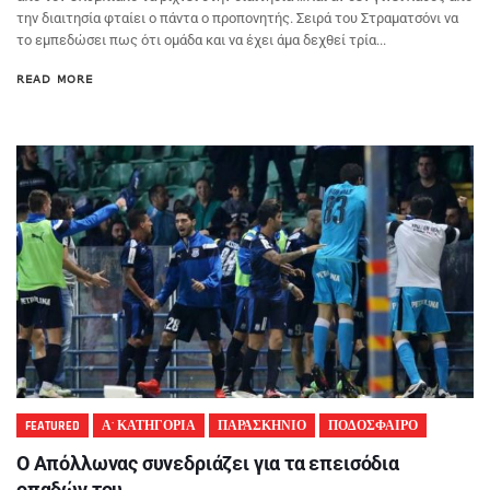
την διαιτησία φταίει ο πάντα ο προπονητής. Σειρά του Στραματσόνι να
το εμπεδώσει πως ότι ομάδα και να έχει άμα δεχθεί τρία...
READ MORE
FEATURED
Α' ΚΑΤΗΓΟΡΙΑ
ΠΑΡΑΣΚΗΝΙΟ
ΠΟΔΟΣΦΑΙΡΟ
Ο Απόλλωνας συνεδριάζει για τα επεισόδια
οπαδών του