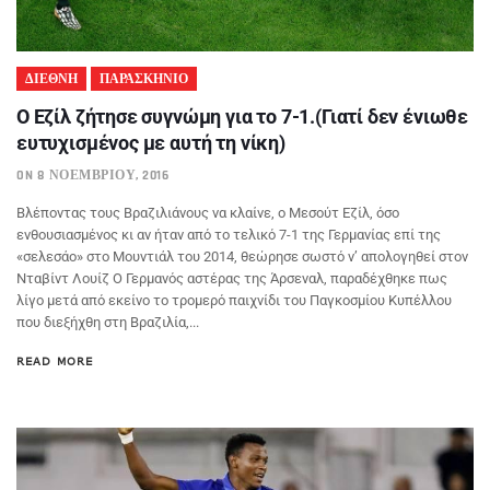
ΔΙΕΘΝΗ
ΠΑΡΑΣΚΗΝΙΟ
Ο Εζίλ ζήτησε συγνώμη για το 7-1.(Γιατί δεν ένιωθε
ευτυχισμένος με αυτή τη νίκη)
ON 8 ΝΟΕΜΒΡΊΟΥ, 2016
Βλέποντας τους Βραζιλιάνους να κλαίνε, ο Μεσούτ Εζίλ, όσο
ενθουσιασμένος κι αν ήταν από το τελικό 7-1 της Γερμανίας επί της
«σελεσάο» στο Μουντιάλ του 2014, θεώρησε σωστό ν’ απολογηθεί στον
Νταβίντ Λουίζ Ο Γερμανός αστέρας της Άρσεναλ, παραδέχθηκε πως
λίγο μετά από εκείνο το τρομερό παιχνίδι του Παγκοσμίου Κυπέλλου
που διεξήχθη στη Βραζιλία,...
READ MORE