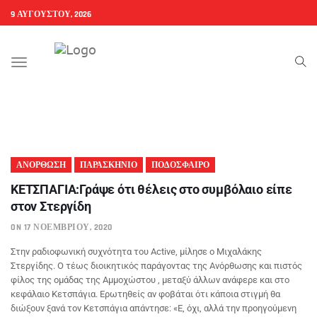
9 ΑΥΓΟΎΣΤΟΥ, 2026
Toggle
navigation
ΑΝΟΡΘΩΣΗ
ΠΑΡΑΣΚΗΝΙΟ
ΠΟΔΟΣΦΑΙΡΟ
ΚΕΤΣΠΑΓΙΑ:Γράψε ότι θέλεις στο συμβόλαιο είπε
στον Στεργίδη
ON 17 ΝΟΕΜΒΡΊΟΥ, 2020
Στην ραδιοφωνική συχνότητα του Active, μίλησε ο Μιχαλάκης
Στεργίδης. Ο τέως διοικητικός παράγοντας της Ανόρθωσης και πιστός
φίλος της ομάδας της Αμμοχώστου , μεταξύ άλλων ανάφερε και στο
κεφάλαιο Κετσπάγια. Ερωτηθείς αν φοβάται ότι κάποια στιγμή θα
διώξουν ξανά τον Κετσπάγια απάντησε: «Ε, όχι, αλλά την προηγούμενη