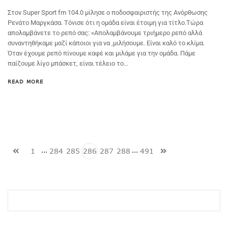
Στον Super Sport fm 104.0 μίλησε ο ποδοσφαιριστής της Ανόρθωσης
Ρενάτο Μαργκάσα. Τόνισε ότι η ομάδα είναι έτοιμη για τίτλο.Τώρα
απολαμβάνετε το ρεπό σας: «Απολαμβάνουμε τριήμερο ρεπό αλλά
συναντηθήκαμε μαζί κάποιοι για να ,μιλήσουμε. Είναι καλό το κλίμα.
Όταν έχουμε ρεπό πίνουμε καφέ και μιλάμε για την ομάδα. Πάμε
παίζουμε λίγο μπάσκετ, είναι τέλειο το...
READ MORE
…
…
1
284
285
286
287
288
491