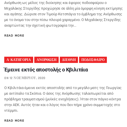
Ανόρθωση ως μέλος της διοίκησης και έφορος ποδοσφαίρου ο
Μιχαλάκης Στεργίδης προχώρησε σε άλλη μία όμορφη κίνηση εκτίμησης
και αγάπης. Δώρισε στον Τιμούρ Κετσπάγια το έμβλημα της Ανόρθωσης
με το όνομα του στην πίσω πλευρά χαραγμένο. Ο Μιχαλάκης Στεργίδης
αναρτώντας την σχετική φωτογραφία την...
READ MORE
Α' ΚΑΤΗΓΟΡΙΑ
ΑΝΟΡΘΩΣΗ
ΔΙΕΘΝΗ
ΠΟΔΟΣΦΑΙΡΟ
Έμεινε εκτός αποστολής ο Κβιλιτάια
ON 12 ΝΟΕΜΒΡΊΟΥ, 2020
Ο Κβιλιτάια έμεινε εκτός αποστολής από το μεγάλο ματς της Γεωργίας
με αντίπαλο τα Σκόπια. Ο άσος της Ανόρθωσης ταλαιπωρείται από
πρόβλημα τραυματισμού (μυϊκές ενοχλήσεις). Ήταν στον πάγκο κόντρα
στην ΑΕΚ. Αυτός ήταν και ο λόγος που δεν πήρε χρόνο συμμετοχής στο
ντέρμπι.
READ MORE