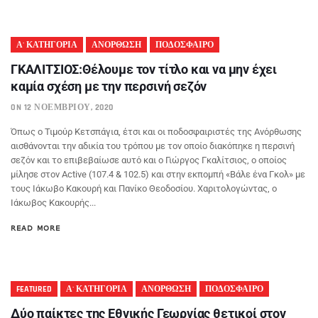
Α' ΚΑΤΗΓΟΡΙΑ
ΑΝΟΡΘΩΣΗ
ΠΟΔΟΣΦΑΙΡΟ
ΓΚΑΛΙΤΣΙΟΣ:Θέλουμε τον τίτλο και να μην έχει
καμία σχέση με την περσινή σεζόν
ON 12 ΝΟΕΜΒΡΊΟΥ, 2020
Όπως ο Τιμούρ Κετσπάγια, έτσι και οι ποδοσφαιριστές της Ανόρθωσης
αισθάνονται την αδικία του τρόπου με τον οποίο διακόπηκε η περσινή
σεζόν και το επιβεβαίωσε αυτό και ο Γιώργος Γκαλίτσιος, ο οποίος
μίλησε στον Active (107.4 & 102.5) και στην εκπομπή «Βάλε ένα Γκολ» με
τους Ιάκωβο Κακουρή και Πανίκο Θεοδοσίου. Χαριτολογώντας, ο
Ιάκωβος Κακουρής...
READ MORE
FEATURED
Α' ΚΑΤΗΓΟΡΙΑ
ΑΝΟΡΘΩΣΗ
ΠΟΔΟΣΦΑΙΡΟ
Δύο παίκτες της Εθνικής Γεωργίας θετικοί στον