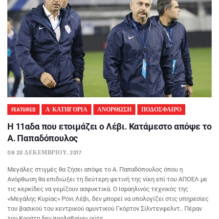
FEATURED
Α' ΚΑΤΗΓΟΡΙΑ
ΑΝΟΡΘΩΣΗ
ΠΟΔΟΣΦΑΙΡΟ
Η 11αδα που ετοιμάζει ο Λέβι. Κατάμεστο απόψε το
Α. Παπαδόπουλος
ON 20 ΔΕΚΕΜΒΡΊΟΥ, 2017
Mεγάλες στιγμές θα ζήσει απόψε το Α. Παπαδόπουλος όπου η
Ανόρθωση θα επιδιώξει τη δεύτερη φετινή της νίκη επί του ΑΠΟΕΛ με
τις κερκίδες να γεμίζουν ασφυκτικά. Ο Ισραηλινός τεχνικός της
«Μεγάλης Κυρίας» Ρόνι Λέβι, δεν μπορεί να υπολογίζει στις υπηρεσίες
του βασικού του κεντρικού αμυντικού Γκόρτον Σίλντενφελντ.. Πέραν
του Κροάτη δεν προλαβαίνει ούτε...