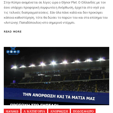
Στην Κύπρο αναμένεται σε λίγες ώρα ο Glynor Plet. Ο Ολλανδός με τον
έεκι υπάρχει προφορική συμφωνία η Ανόρθωση, έρχεται στο νησί για
τις τελικές διαπραγματεύσεις. Εάν όλα πάνε καλά και δεν προκύψει
κάποια καθυστέρηση, τότε θα δώσει το παρών του και στα επίσημα του
«Αντώνης Παπαδόπουλος»στο σημερινό ντέρμπι.
READ MORE
FEATURED
Α' ΚΑΤΗΓΟΡΙΑ
ΑΝΟΡΘΩΣΗ
ΠΟΔΟΣΦΑΙΡΟ