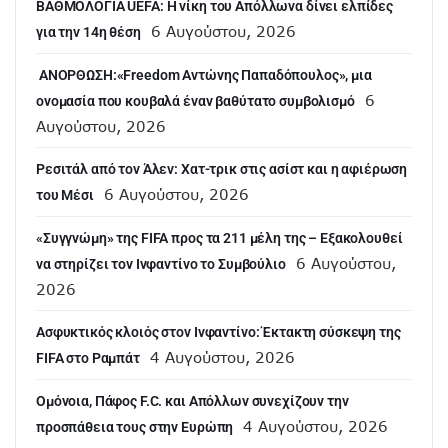
ΒΑΘΜΟΛΟΓΙΑ UEFA: Η νίκη του Απόλλωνα δίνει ελπίδες
6 Αυγούστου, 2026
για την 14η θέση
ANOΡΘΩΣΗ:«Freedom Αντώνης Παπαδόπουλος», μια
6
ονομασία που κουβαλά έναν βαθύτατο συμβολισμό
Αυγούστου, 2026
Ρεσιτάλ από τον Άλεν: Χατ-τρικ στις ασίστ και η αφιέρωση
6 Αυγούστου, 2026
του Μέσι
«Συγγνώμη» της FIFA προς τα 211 μέλη της – Εξακολουθεί
6 Αυγούστου,
να στηρίζει τον Ινφαντίνο το Συμβούλιο
2026
Ασφυκτικός κλοιός στον Ινφαντίνο: Έκτακτη σύσκεψη της
4 Αυγούστου, 2026
FIFA στο Ραμπάτ
Ομόνοια, Πάφος F.C. και Απόλλων συνεχίζουν την
4 Αυγούστου, 2026
προσπάθεια τους στην Ευρώπη