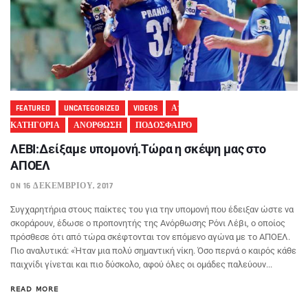
FEATURED
UNCATEGORIZED
VIDEOS
Α'
ΚΑΤΗΓΟΡΙΑ
ΑΝΟΡΘΩΣΗ
ΠΟΔΟΣΦΑΙΡΟ
ΛΕΒΙ:Δείξαμε υπομονή.Τώρα η σκέψη μας στο
ΑΠΟΕΛ
ON 16 ΔΕΚΕΜΒΡΊΟΥ, 2017
Συγχαρητήρια στους παίκτες του για την υπομονή που έδειξαν ώστε να
σκοράρουν, έδωσε ο προπονητής της Ανόρθωσης Ρόνι Λέβι, ο οποίος
πρόσθεσε ότι από τώρα σκέφτονται τον επόμενο αγώνα με το ΑΠΟΕΛ.
Πιο αναλυτικά: «Ήταν μια πολύ σημαντική νίκη. Όσο περνά ο καιρός κάθε
παιχνίδι γίνεται και πιο δύσκολο, αφού όλες οι ομάδες παλεύουν...
READ MORE