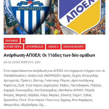
FEATURED
Α'
ΚΑΤΗΓΟΡΙΑ
ΑΝΟΡΘΩΣΗ
ΑΠΟΕΛ
ΠΟΔΟΣΦΑΙΡΟ
Ανόρθωση-ΑΠΟΕΛ: Οι 11άδες των δύο ομάδων
ON 20 ΔΕΚΕΜΒΡΊΟΥ, 2017
Έτσι παρατάσσονται Ανόρθωση και ΑΠΟΕΛ στο σημερινό ντέρμπι του «Α.
Παπαδόπουλος». Αναλυτικά: ΑΝΟΡΘΩΣΗ: Αρούς, Σεχού, Ντουγκλάο,
Αρτυματάς, Πράνιτς, Βίκτορ, Γκάντσεφ, Ράγιος, Αμπντουλάγιεφ,
Καρλίτος, Σισέ Στον πάγκο: Δημητρίου, Άλβες, Πανταλόφσκι, Πηλέας,
Καμαρά, Οικονομίδης, Χατζηπασχάλης, Ματθαίου ΑΠΟΕΛ: Πέρεθ,
Βούρος, Μερκής, Καρλάο, Λάγο, Μοράις, Σόουζα, Ζαχίντ, Σάλαϊ,
Εμπεσίλιο, Ποτέ Στον πάγκο: Γκουτίνιο, Εφραίμ, Ντε Καμάργκο,
Μπερτόλιο, Αλεξάνδρου, Ορ,...